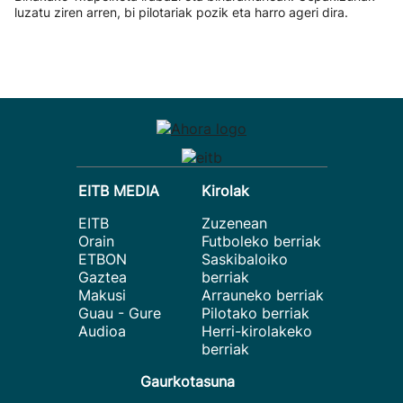
luzatu ziren arren, bi pilotariak pozik eta harro ageri dira.
EITB MEDIA
Kirolak
EITB
Zuzenean
Orain
Futboleko berriak
ETBON
Saskibaloiko
Gaztea
berriak
Makusi
Arrauneko berriak
Guau - Gure
Pilotako berriak
Audioa
Herri-kirolakeko
berriak
Gaurkotasuna