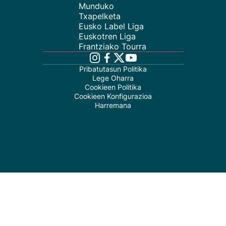
Munduko
Txapelketa
Eusko Label Liga
Euskotren Liga
Frantziako Tourra
Pribatutasun Politika
Lege Oharra
Cookieen Politika
Cookieen Konfigurazioa
Harremana