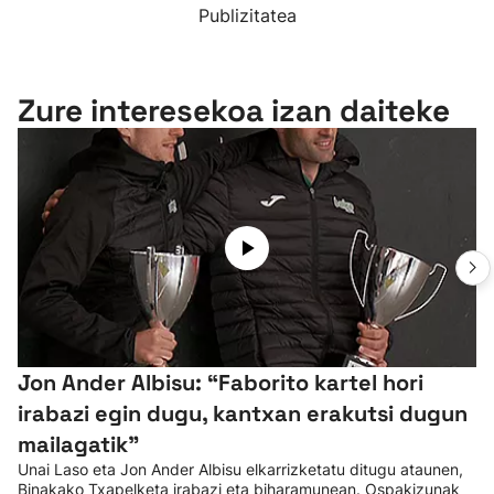
Publizitatea
Zure interesekoa izan daiteke
Jon Ander Albisu: “Faborito kartel hori
irabazi egin dugu, kantxan erakutsi dugun
mailagatik”
Unai Laso eta Jon Ander Albisu elkarrizketatu ditugu ataunen,
Binakako Txapelketa irabazi eta biharamunean. Ospakizunak