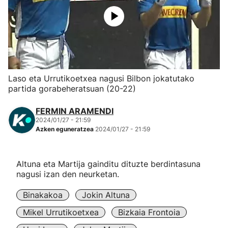
Herri-kirolak
Eskubaloia
Kirolak 360
Laso eta Urrutikoetxea nagusi Bilbon jokatutako
partida gorabeheratsuan (20-22)
Atletismoa
FERMIN ARAMENDI
2024/01/27 - 21:59
Mendi-lasterketak
Azken eguneratzea
2024/01/27 - 21:59
Kirol gehiago
Altuna eta Martija gainditu dituzte berdintasuna
nagusi izan den neurketan.
"Helmuga"
Binakakoa
Jokin Altuna
Mikel Urrutikoetxea
Bizkaia Frontoia