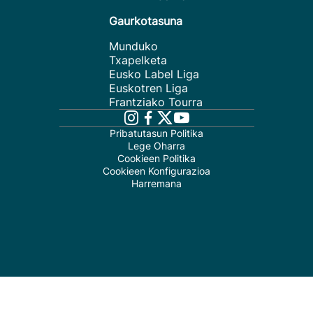
Gaurkotasuna
Munduko
Txapelketa
Eusko Label Liga
Euskotren Liga
Frantziako Tourra
Pribatutasun Politika
Lege Oharra
Cookieen Politika
Cookieen Konfigurazioa
Harremana