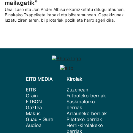
mailagatik”
Unai Laso eta Jon Ander Albisu elkarrizketatu ditugu ataunen,
Binakako Txapelketa irabazi eta biharamunean. Ospakizunak
luzatu ziren arren, bi pilotariak pozik eta harro ageri dira.
EITB MEDIA
Kirolak
EITB
Zuzenean
Orain
Futboleko berriak
ETBON
Saskibaloiko
Gaztea
berriak
Makusi
Arrauneko berriak
Guau - Gure
Pilotako berriak
Audioa
Herri-kirolakeko
berriak