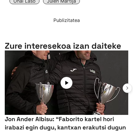
Unai Laso
Julen Martija
Publizitatea
Zure interesekoa izan daiteke
Jon Ander Albisu: “Faborito kartel hori
irabazi egin dugu, kantxan erakutsi dugun