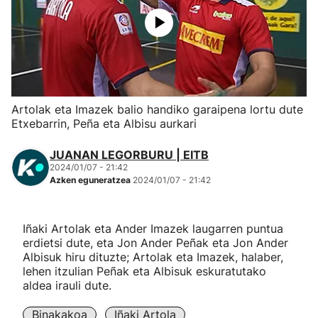
Herri-kirolak
Eskubaloia
Kirolak 360
Artolak eta Imazek balio handiko garaipena lortu dute
Etxebarrin, Peña eta Albisu aurkari
Atletismoa
JUANAN LEGORBURU | EITB
2024/01/07 - 21:42
Mendi-lasterketak
Azken eguneratzea
2024/01/07 - 21:42
Kirol gehiago
Iñaki Artolak eta Ander Imazek laugarren puntua
erdietsi dute, eta Jon Ander Peñak eta Jon Ander
"Helmuga"
Albisuk hiru dituzte; Artolak eta Imazek, halaber,
lehen itzulian Peñak eta Albisuk eskuratutako
aldea irauli dute.
Binakakoa
Iñaki Artola