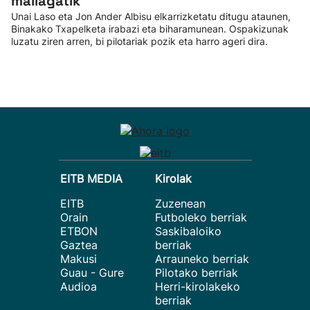
mailagatik”
Unai Laso eta Jon Ander Albisu elkarrizketatu ditugu ataunen,
Binakako Txapelketa irabazi eta biharamunean. Ospakizunak
luzatu ziren arren, bi pilotariak pozik eta harro ageri dira.
EITB MEDIA
Kirolak
EITB
Zuzenean
Orain
Futboleko berriak
ETBON
Saskibaloiko
Gaztea
berriak
Makusi
Arrauneko berriak
Guau - Gure
Pilotako berriak
Audioa
Herri-kirolakeko
berriak