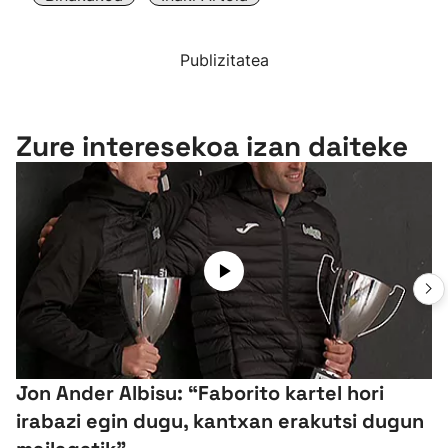
Publizitatea
Zure interesekoa izan daiteke
Jon Ander Albisu: “Faborito kartel hori
irabazi egin dugu, kantxan erakutsi dugun