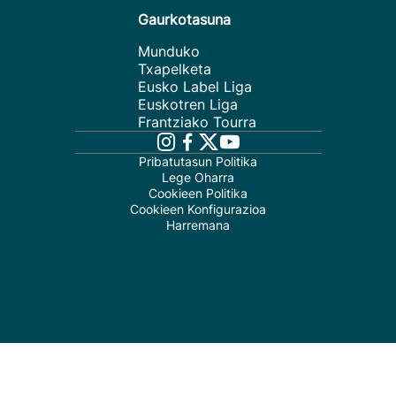
Gaurkotasuna
Munduko
Txapelketa
Eusko Label Liga
Euskotren Liga
Frantziako Tourra
Pribatutasun Politika
Lege Oharra
Cookieen Politika
Cookieen Konfigurazioa
Harremana