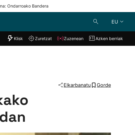
una: Ondarroako Bandera
EU
"Helmuga"
Klisk
Zuretzat
Zuzenean
Azken berriak
Klisk
Zuzenean
o
Zuretzat
Azken berria
Elkarbanatu
Gorde
kako
idan