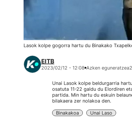
Lasok kolpe gogorra hartu du Binakako Txapelke
EITB
2023/02/12 - 12:08
Azken eguneratzea
2
Unai Lasok kolpe beldurgarria hart
osatuta 11-22 galdu du Elordiren et
partida. Min hartu du eskuin belaun
bilakaera zer nolakoa den.
Binakakoa
Unai Laso