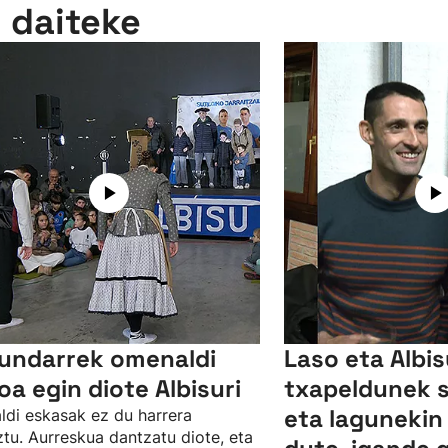
n daiteke
undarrek omenaldi
Laso eta Albi
oa egin diote Albisuri
txapeldunek 
eta lagunekin
ldi eskasak ez du harrera
tu. Aurreskua dantzatu diote, eta