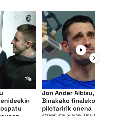
su
Jon Ander Albisu,
senideekin
Binakako finaleko
 ospatu
pilotaririk onena
Atzelari ataundarrak, Unai Lasorekin