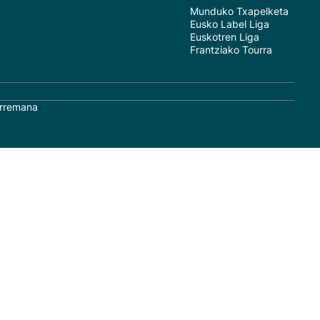
Munduko Txapelketa
Eusko Label Liga
Euskotren Liga
Frantziako Tourra
rremana