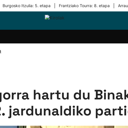
|
|
Burgosko Itzulia: 5. etapa
Frantziako Tourra: 8. etapa
Arra
i-
Eskubaloia
Kirolak
Atletismoa
Mendi-
Kirol
lak
360
lasterketak
gehiag
Taldeak
olaritza
Lehiaketak
Zuzenean
a
i-
Kirol-
tzea
bideoak
l Herri
tira
gorra hartu du Bina
. jardunaldiko part