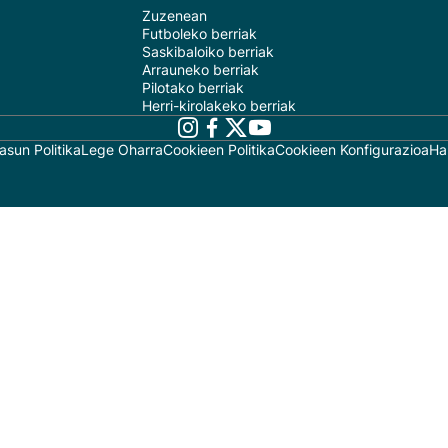
Zuzenean
Futboleko berriak
Saskibaloiko berriak
Arrauneko berriak
Pilotako berriak
Herri-kirolakeko berriak
asun Politika
Lege Oharra
Cookieen Politika
Cookieen Konfigurazioa
Ha