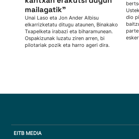
kantxan erakutsi dugun
berts
mailagatik”
Uste
dio p
Unai Laso eta Jon Ander Albisu
baitz
elkarrizketatu ditugu ataunen, Binakako
parte
Txapelketa irabazi eta biharamunean.
esker
Ospakizunak luzatu ziren arren, bi
pilotariak pozik eta harro ageri dira.
EITB MEDIA