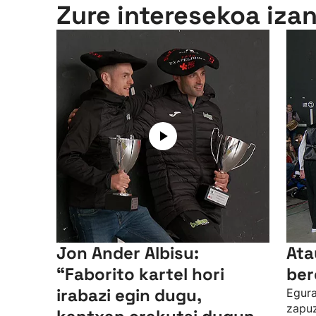
Zure interesekoa iza
Jon Ander Albisu:
Ata
“Faborito kartel hori
ber
irabazi egin dugu,
Egura
zapuz