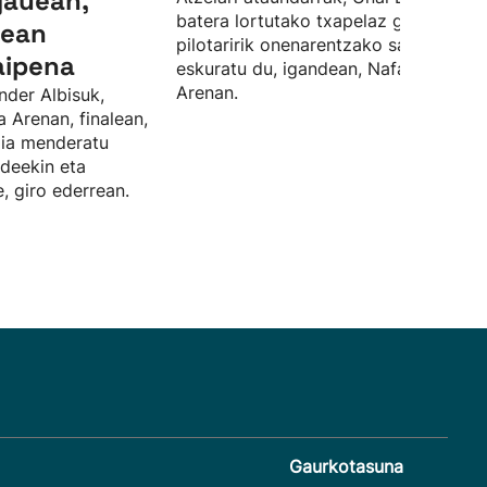
gauean,
batera lortutako txapelaz gain, finale
lean
pilotaririk onenarentzako saria ere
aipena
eskuratu du, igandean, Nafarroa
Arenan.
nder Albisuk,
a Arenan, finalean,
rdia menderatu
ideekin eta
, giro ederrean.
Gaurkotasuna