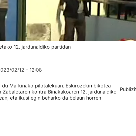
tako 12. jardunaldiko partidan
023/02/12 - 12:08
u du Markinako pilotalekuan. Eskirozekin bikotea
Publizi
a Zabaletaren kontra Binakakoaren 12. jardunaldiko
ean, eta ikusi egin beharko da belaun horren