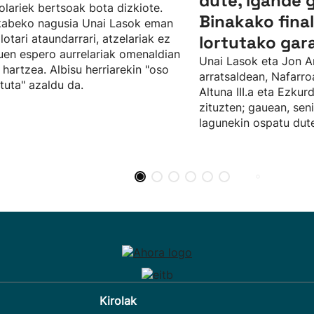
dute, igande 
olariek bertsoak bota dizkiote.
Binakako fina
kabeko nagusia Unai Lasok eman
ilotari ataundarrari, atzelariak ez
lortutako gar
uen espero aurrelariak omenaldian
Unai Lasok eta Jon A
 hartzea. Albisu herriarekin "oso
arratsaldean, Nafarro
tuta" azaldu da.
Altuna III.a eta Ezku
zituzten; gauean, sen
lagunekin ospatu dute
Kirolak