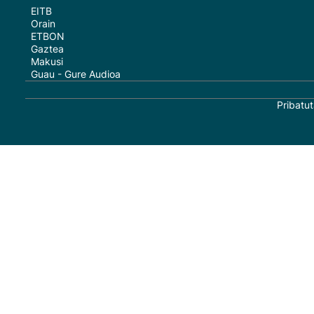
EITB
Orain
ETBON
Gaztea
Makusi
Guau - Gure Audioa
Pribatut