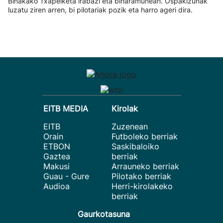
Binakako Txapelketa irabazi eta biharamunean. Ospakizunak
luzatu ziren arren, bi pilotariak pozik eta harro ageri dira.
EITB MEDIA
Kirolak
EITB
Zuzenean
Orain
Futboleko berriak
ETBON
Saskibaloiko
Gaztea
berriak
Makusi
Arrauneko berriak
Guau - Gure
Pilotako berriak
Audioa
Herri-kirolakeko
berriak
Gaurkotasuna