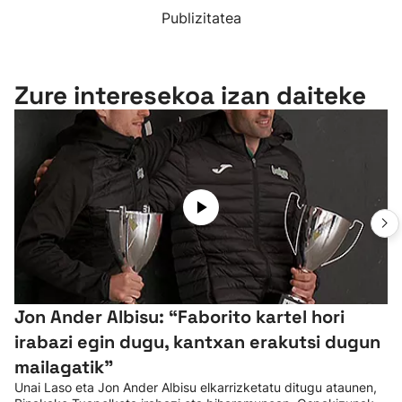
Publizitatea
Zure interesekoa izan daiteke
Jon Ander Albisu: “Faborito kartel hori
irabazi egin dugu, kantxan erakutsi dugun
mailagatik”
Unai Laso eta Jon Ander Albisu elkarrizketatu ditugu ataunen,