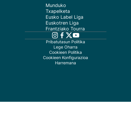
Munduko
Txapelketa
Eusko Label Liga
Euskotren Liga
Frantziako Tourra
Pribatutasun Politika
Lege Oharra
Cookieen Politika
Cookieen Konfigurazioa
Harremana