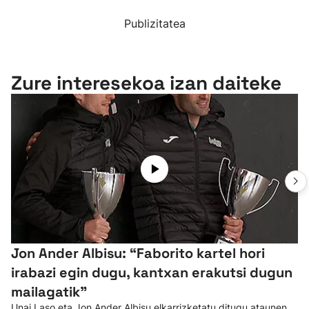
Publizitatea
Zure interesekoa izan daiteke
Jon Ander Albisu: “Faborito kartel hori
irabazi egin dugu, kantxan erakutsi dugun
mailagatik”
Unai Laso eta Jon Ander Albisu elkarrizketatu ditugu ataunen,