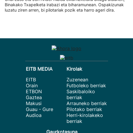
Binakako Txapelketa irabazi eta biharamunean. Ospakizunak
luzatu ziren arren, bi pilotariak pozik eta harro ageri dira.
EITB MEDIA
Kirolak
EITB
Zuzenean
Orain
Futboleko berriak
ETBON
Saskibaloiko
Gaztea
berriak
Makusi
Arrauneko berriak
Guau - Gure
Pilotako berriak
Audioa
Herri-kirolakeko
berriak
Gaurkotasuna