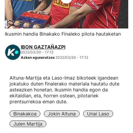
Herri-kirolak
Eskubaloia
Ikusmin handia Binakako Finaleko pilota hautaketan
Kirolak 360
IBON GAZTAÑAZPI
2022/03/30 - 17:12
Azken eguneratzea
2022/03/30 - 17:12
Atletismoa
Mendi-lasterketak
Altuna-Martija eta Laso-Imaz bikoteek igandean
jokatuko duten finalerako materiala hautatu dute
asteazken honetan. Ikusmin handia egon da
Kirol gehiago
ekitaldian, eta, horren ostean, pilotariek
prentsurrekoa eman dute.
"Helmuga"
Binakakoa
Jokin Altuna
Unai Laso
Julen Martija