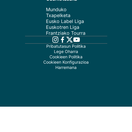
Munduko
Txapelketa
Eusko Label Liga
Euskotren Liga
Frantziako Tourra
Pribatutasun Politika
Lege Oharra
Cookieen Politika
Cookieen Konfigurazioa
Harremana