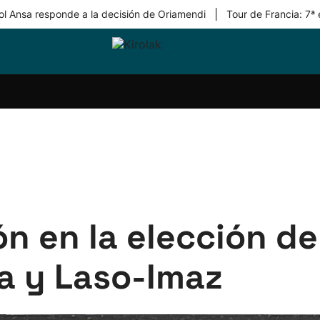
|
ol Ansa responde a la decisión de Oriamendi
Tour de Francia: 7ª
ri-
Balonmano
Kirolak
Atletismo
Carreras
Más
olak
360
de
deporte
Equipos
montaña
kolaritza
Competiciones
En
ri-
directo
otzea
Vídeos
ol Herri
por
atira
deporte
n en la elección de
ja y Laso-Imaz