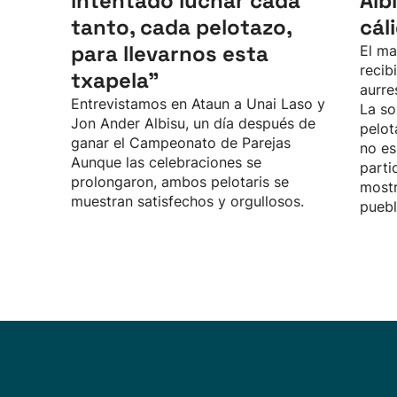
intentado luchar cada
Alb
tanto, cada pelotazo,
cál
para llevarnos esta
El ma
recib
txapela”
aurre
Entrevistamos en Ataun a Unai Laso y
La so
Jon Ander Albisu, un día después de
pelot
ganar el Campeonato de Parejas
no es
Aunque las celebraciones se
parti
prolongaron, ambos pelotaris se
mostr
muestran satisfechos y orgullosos.
puebl