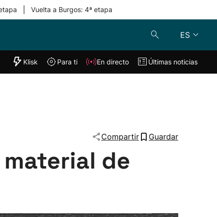
|
 etapa
Vuelta a Burgos: 4ª etapa
ES
"Helmuga"
Klisk
Para ti
En directo
Últimas noticias
Klisk
En directo
s
Para ti
Lo último
Compartir
Guardar
 material de