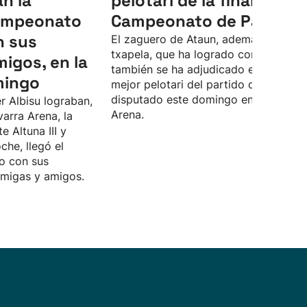
an la
pelotari de la final del
Campeonato
Campeonato de Parejas
n sus
El zaguero de Ataun, además de la
txapela, que ha logrado con Unai Las
migos, en la
también se ha adjudicado el premio a
mingo
mejor pelotari del partido definitivo,
disputado este domingo en el Navarr
r Albisu lograban,
Arena.
varra Arena, la
te Altuna III y
che, llegó el
o con sus
amigas y amigos.