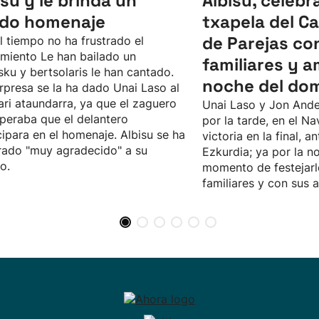
isu y le brinda un
Albisu, celebr
ido homenaje
txapela del 
de Parejas co
l tiempo no ha frustrado el
imiento Le han bailado un
familiares y a
sku y bertsolaris le han cantado.
noche del do
rpresa se la ha dado Unai Laso al
ari ataundarra, ya que el zaguero
Unai Laso y Jon Ande
peraba que el delantero
por la tarde, en el Na
cipara en el homenaje. Albisu se ha
victoria en la final, an
ado "muy agradecido" a su
Ezkurdia; ya por la no
o.
momento de festejarl
familiares y con sus 