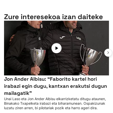
Zure interesekoa izan daiteke
Jon Ander Albisu: “Faborito kartel hori
irabazi egin dugu, kantxan erakutsi dugun
mailagatik”
Unai Laso eta Jon Ander Albisu elkarrizketatu ditugu ataunen,
Binakako Txapelketa irabazi eta biharamunean. Ospakizunak
luzatu ziren arren, bi pilotariak pozik eta harro ageri dira.