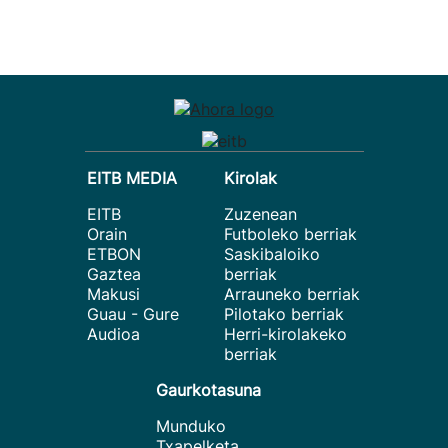
EITB MEDIA
Kirolak
EITB
Zuzenean
Orain
Futboleko berriak
ETBON
Saskibaloiko
Gaztea
berriak
Makusi
Arrauneko berriak
Guau - Gure
Pilotako berriak
Audioa
Herri-kirolakeko
berriak
Gaurkotasuna
Munduko
Txapelketa