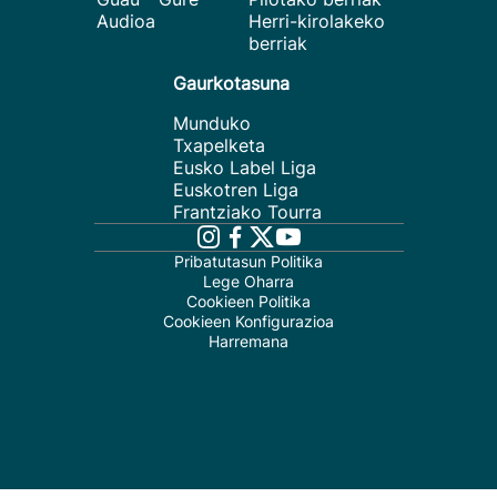
Audioa
Herri-kirolakeko
berriak
Gaurkotasuna
Munduko
Txapelketa
Eusko Label Liga
Euskotren Liga
Frantziako Tourra
Pribatutasun Politika
Lege Oharra
Cookieen Politika
Cookieen Konfigurazioa
Harremana