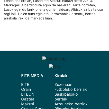
Lehen finalerdian, Lasori eta Albisuri irabazi diete 22-13.
Markagailua berdinduta egon da hasieran. Tarte horretan,
Lasok egin du lanik onena gorrien aldean, Albisuk ez baita oso
argi ibili. Haien huts egin eta Larrazabalek asmatu, hortaz,
arrakala ireki da markagailuan.
EITB MEDIA
Kirolak
EITB
Zuzenean
Orain
Futboleko berriak
ETBON
Saskibaloiko
Gaztea
berriak
Makusi
Arrauneko berriak
Guau - Gure
Pilotako berriak