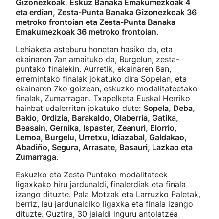
Gizonezkoak, Eskuz Banaka Emakumezkoak 4
eta erdian, Zesta-Punta Banaka Gizonezkoak 36
metroko frontoian eta Zesta-Punta Banaka
Emakumezkoak 36 metroko frontoian
.
Lehiaketa asteburu honetan hasiko da, eta
ekainaren 7an amaituko da, Burgelun, zesta-
puntako finalekin. Aurretik, ekainaren 6an,
erremintako finalak jokatuko dira Sopelan, eta
ekainaren 7ko goizean, eskuzko modalitateetako
finalak, Zumarragan. Txapelketa Euskal Herriko
hainbat udalerritan jokatuko dute:
Sopela, Deba,
Bakio, Ordizia, Barakaldo, Olaberria, Gatika,
Beasain, Gernika, Ispaster, Zeanuri, Elorrio,
Lemoa, Burgelu, Urretxu, Idiazabal, Galdakao,
Abadiño, Segura, Arrasate, Basauri, Lazkao eta
Zumarraga
.
Eskuzko eta Zesta Puntako modalitateek
ligaxkako hiru jardunaldi, finalerdiak eta finala
izango dituzte. Pala Motzak eta Larruzko Paletak,
berriz, lau jardunaldiko ligaxka eta finala izango
dituzte. Guztira, 30 jaialdi inguru antolatzea