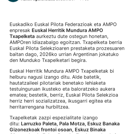
Euskadiko Euskal Pilota Federazioak eta AMPO
enpresak
Euskal Herritik Mundura AMPO
Txapelketa
aurkeztu dute ostegun honetan,
AMPOren Idiazabalgo egoitzan. Txapelketa berria
Euskal Pilota Selekzioaren prestaketa prozesuaren
baitan dago, 2026ko urrian Argentinan jokatuko
den Munduko Txapelketari begira.
Euskal Herritik Mundura AMPO Txapelketak bi
helburu nagusi izango ditu. Alde batetik,
hautatzaileei pilotariak benetako lehiaketa
testuinguruan ikusteko eta baloratzeko aukera
ematea; bestetik, berriz, Euskal Pilota Selekzioa
herriz herri sozializatzea, ikusgarri egitea eta
herritarrengana hurbiltzea.
Txapelketak zazpi espezialitate izango
ditu:
Larruzko Paleta, Pala Motza, Eskuz Banaka
Gizonezkoak frontoi osoan, Eskuz Binaka