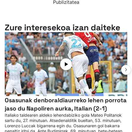
Publizitatea
Zure interesekoa izan daiteke
Osasunak denboraldiaurreko lehen porrota
jaso du Napoliren aurka, Italian (2-1)
Italiako taldearen aldeko lehendabiziko gola Mateo Politanok
sartu du, 27. minutuan. Atsedenalditik bueltan, 53. minutuan,
Lorenzo Luccak bigarrena egin du. Osasunaren gol bakarra
penaltiz iritsi da. Ante Budimirrek, 69. minutuan, bete-betean