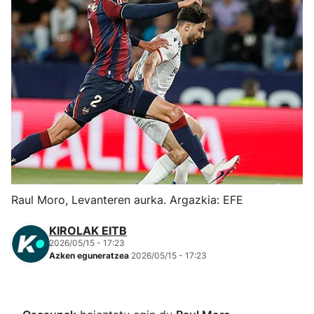
Herri-kirolak
Eskubaloia
Kirolak 360
Atletismoa
Mendi-lasterketak
Raul Moro, Levanteren aurka. Argazkia: EFE
Kirol gehiago
KIROLAK EITB
2026/05/15 - 17:23
"Helmuga"
Azken eguneratzea
2026/05/15 - 17:23