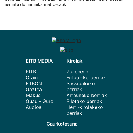
asmatu du hamaika metroetatik.
EITB MEDIA
Kirolak
EITB
Zuzenean
Orain
Futboleko berriak
ETBON
Saskibaloiko
Gaztea
berriak
Makusi
Arrauneko berriak
Guau - Gure
Pilotako berriak
Audioa
Herri-kirolakeko
berriak
Gaurkotasuna