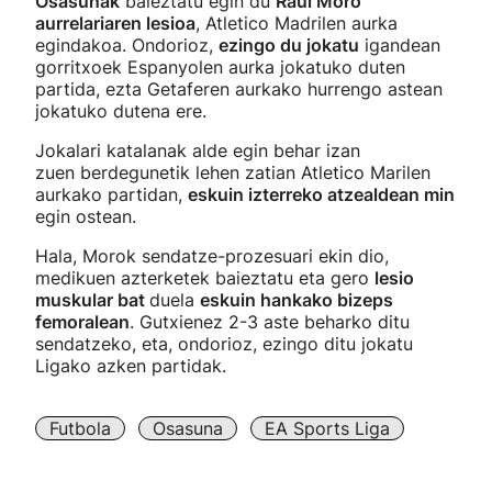
Osasunak
baieztatu egin du
Raul Moro
aurrelariaren lesioa
, Atletico Madrilen aurka
egindakoa. Ondorioz,
ezingo du jokatu
igandean
gorritxoek Espanyolen aurka jokatuko duten
partida, ezta Getaferen aurkako hurrengo astean
jokatuko dutena ere.
Jokalari katalanak alde egin behar izan
zuen berdegunetik lehen zatian Atletico Marilen
aurkako partidan,
eskuin izterreko atzealdean min
egin ostean.
Hala, Morok sendatze-prozesuari ekin dio,
medikuen azterketek baieztatu eta gero
lesio
muskular bat
duela
eskuin hankako bizeps
femoralean
. Gutxienez 2-3 aste beharko ditu
sendatzeko, eta, ondorioz, ezingo ditu jokatu
Ligako azken partidak.
Futbola
Osasuna
EA Sports Liga