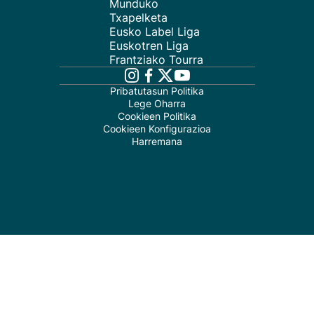
Munduko
Txapelketa
Eusko Label Liga
Euskotren Liga
Frantziako Tourra
Pribatutasun Politika
Lege Oharra
Cookieen Politika
Cookieen Konfigurazioa
Harremana