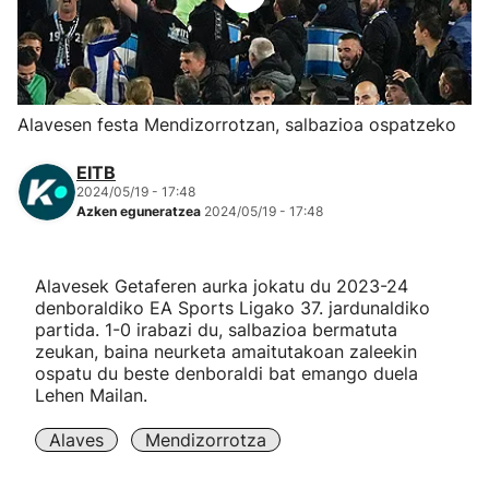
Herri-kirolak
Eskubaloia
Alavesen festa Mendizorrotzan, salbazioa ospatzeko
Kirolak 360
EITB
2024/05/19 - 17:48
Azken eguneratzea
2024/05/19 - 17:48
Atletismoa
Mendi-lasterketak
Alavesek Getaferen aurka jokatu du 2023-24
denboraldiko EA Sports Ligako 37. jardunaldiko
partida. 1-0 irabazi du, salbazioa bermatuta
Kirol gehiago
zeukan, baina neurketa amaitutakoan zaleekin
ospatu du beste denboraldi bat emango duela
"Helmuga"
Lehen Mailan.
Alaves
Mendizorrotza