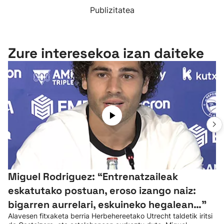
Publizitatea
Zure interesekoa izan daiteke
Miguel Rodriguez: “Entrenatzaileak
eskatutako postuan, eroso izango naiz:
bigarren aurrelari, eskuineko hegalean…”
Alavesen fitxaketa berria Herbehereetako Utrecht taldetik iritsi