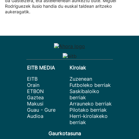
da Gasteizera, eta astelehenean aurkeztu dute. Miguel
Rodriguezek ilusio handia du euskal taldean aritzeko
aukeragatik.
EITB MEDIA
Kirolak
EITB
Zuzenean
Orain
Futboleko berriak
ETBON
Saskibaloiko
Gaztea
berriak
Makusi
Arrauneko berriak
Guau - Gure
Pilotako berriak
Audioa
Herri-kirolakeko
berriak
Gaurkotasuna