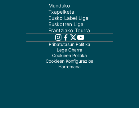
Munduko
Txapelketa
Eusko Label Liga
Euskotren Liga
Frantziako Tourra
Pribatutasun Politika
Lege Oharra
Cookieen Politika
Cookieen Konfigurazioa
Harremana