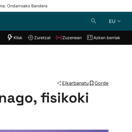
una: Ondarroako Bandera
EU
"Helmuga"
Klisk
Zuretzat
Zuzenean
Azken berriak
Klisk
Zuzenean
o
Zuretzat
Azken berria
Elkarbanatu
Gorde
nago, fisikoki