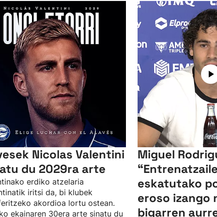
vesek Nicolas Valentini
Miguel Rodrig
xatu du 2029ra arte
“Entrenatzail
eskatutako p
tinako erdiko atzelaria
tinatik iritsi da, bi klubek
eroso izango n
feritzeko akordioa lortu ostean.
bigarren aurre
o ekainaren 30era arte sinatu du