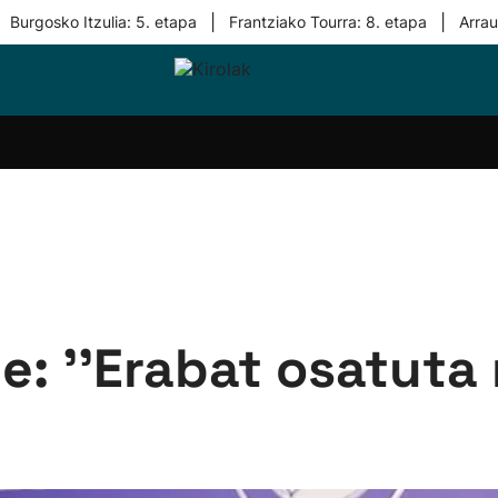
|
|
Burgosko Itzulia: 5. etapa
Frantziako Tourra: 8. etapa
Arra
i-
Eskubaloia
Kirolak
Atletismoa
Mendi-
Kirol
lak
360
lasterketak
gehiag
Taldeak
olaritza
Lehiaketak
Zuzenean
i-
Kirol-
tzea
bideoak
l Herri
tira
: ''Erabat osatuta 