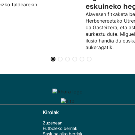
izko taldearekin.
eskuineko he
Alavesen fitxaketa be
Herbehereetako Utrecht
da Gasteizera, eta as
aurkeztu dute. Migue
ilusio handia du eusk
aukeragatik.
Kirolak
Zuzenean
Futboleko berriak
Saskibaloiko berriak