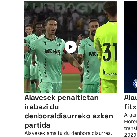
Alavesek penaltietan
Ala
irabazi du
fit
denboraldiaurreko azken
Argen
Fioren
partida
trans
Alavesek amaitu du denboraldiaurrea.
2029k