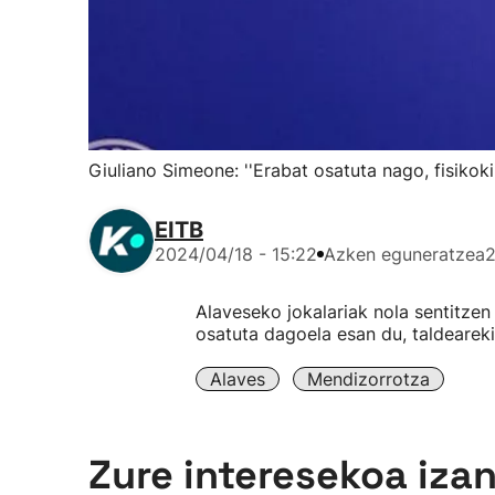
Giuliano Simeone: ''Erabat osatuta nago, fisikoki
EITB
2024/04/18 - 15:22
Azken eguneratzea
2
Alaveseko jokalariak nola sentitzen
osatuta dagoela esan du, taldeareki
Alaves
Mendizorrotza
Zure interesekoa iza