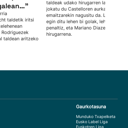
taldeak udako hirugarren lagunartek
galean…”
jokatu du Castelloren aurka, eta 0-3k
rria
emaitzarekin nagusitu da. Lucas Boy
 taldetik iritsi
egin ditu lehen bi golak, lehena
telehenean
penaltiz, eta Mariano Diazek sartu du
l Rodriguezek
hirugarrena.
al taldean aritzeko
Gaurkotasuna
Munduko Txapelketa
Eusko Label Liga
Euskotren Liga