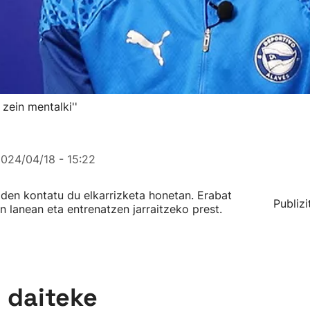
 zein mentalki''
024/04/18 - 15:22
 den kontatu du elkarrizketa honetan. Erabat
Publizi
n lanean eta entrenatzen jarraitzeko prest.
n daiteke