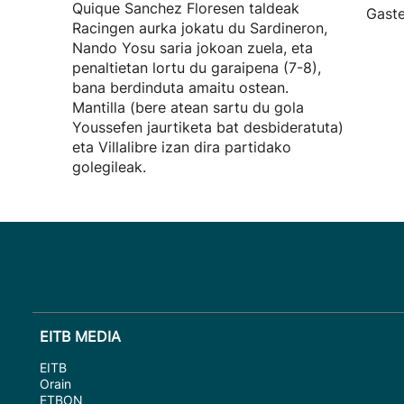
Quique Sanchez Floresen taldeak
Gaste
Racingen aurka jokatu du Sardineron,
Nando Yosu saria jokoan zuela, eta
penaltietan lortu du garaipena (7-8),
bana berdinduta amaitu ostean.
Mantilla (bere atean sartu du gola
Youssefen jaurtiketa bat desbideratuta)
eta Villalibre izan dira partidako
golegileak.
EITB MEDIA
EITB
Orain
ETBON