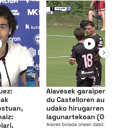
uez:
Alavesek garaipena lort
eak
du Castelloren aurka
ostuan,
udako hirugarren
aiz:
lagunartekoan (0-3)
lari,
Alaves bolada onean dabil. Gasteizko