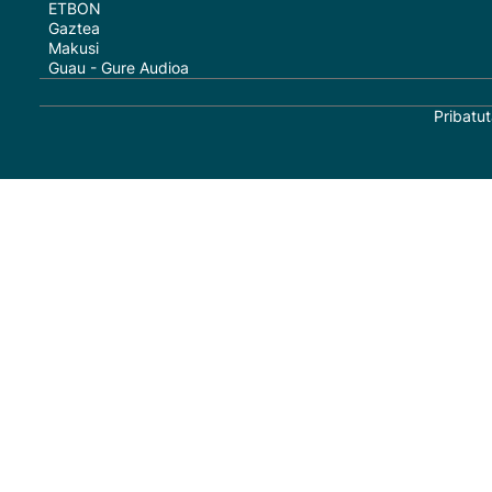
ETBON
Gaztea
Makusi
Guau - Gure Audioa
Pribatut