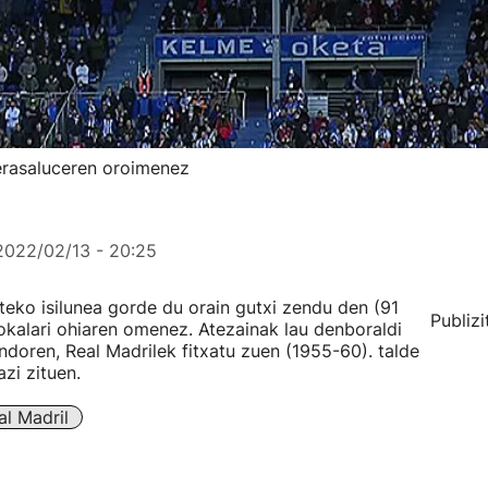
erasaluceren oroimenez
2022/02/13 - 20:25
eko isilunea gorde du orain gutxi zendu den (91
Publizi
okalari ohiaren omenez. Atezainak lau denboraldi
doren, Real Madrilek fitxatu zuen (1955-60). talde
zi zituen.
al Madril