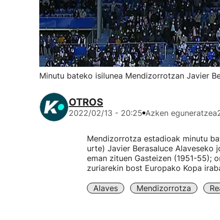
Minutu bateko isilunea Mendizorrotzan Javier B
OTROS
2022/02/13 - 20:25
Azken eguneratzea
Mendizorrotza estadioak minutu bat
urte) Javier Berasaluce Alaveseko j
eman zituen Gasteizen (1951-55); on
zuriarekin bost Europako Kopa iraba
Alaves
Mendizorrotza
Re