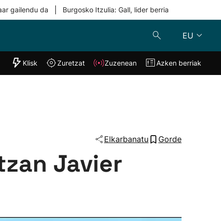
|
aar gailendu da
Burgosko Itzulia: Gall, lider berria
EU
"Helmuga"
Klisk
Zuretzat
Zuzenean
Azken berriak
Klisk
Zuzenean
o
Zuretzat
Azken berria
Elkarbanatu
Gorde
tzan Javier