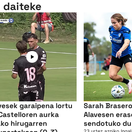
n daiteke
vesek garaipena lortu
Sarah Brasero
Castelloren aurka
Alavesen eras
ko hirugarren
sendotuko du
23 urtez azpiko Ingal