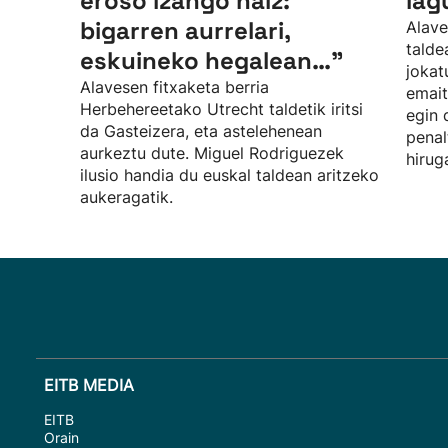
eroso izango naiz:
lag
bigarren aurrelari,
Alave
talde
eskuineko hegalean…”
jokat
Alavesen fitxaketa berria
emait
Herbehereetako Utrecht taldetik iritsi
egin 
da Gasteizera, eta astelehenean
penal
aurkeztu dute. Miguel Rodriguezek
hirug
ilusio handia du euskal taldean aritzeko
aukeragatik.
EITB MEDIA
EITB
Orain