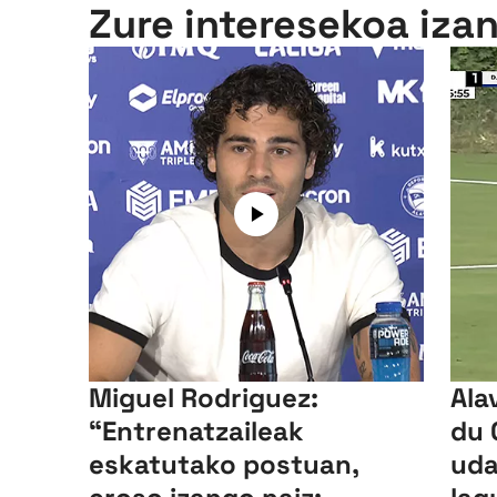
Zure interesekoa iza
Miguel Rodriguez:
Ala
“Entrenatzaileak
du 
eskatutako postuan,
uda