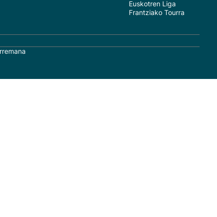
Euskotren Liga
Frantziako Tourra
rremana