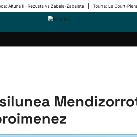
|
eoa: Altuna III-Rezusta vs Zabala-Zabaleta
Tourra: Le Court-Pien
i-
Eskubaloia
Kirolak
Atletismoa
Mendi-
Kirol
lak
360
lasterketak
gehiag
Taldeak
olaritza
Lehiaketak
Zuzenean
i-
Kirol-
tzea
bideoak
l Herri
tira
silunea Mendizorro
oroimenez