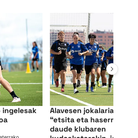
 ingelesak
Alavesen jokalariak
oa
“etsita eta haserre"
daude klubaren
aterrako