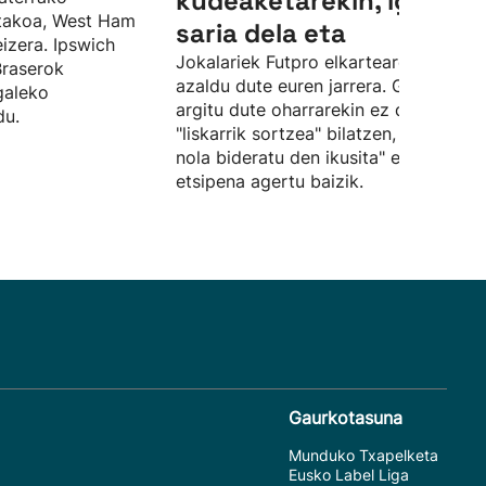
kudeaketarekin, igoera-
utakoa, West Ham
saria dela eta
eizera. Ipswich
Jokalariek Futpro elkartearen bidez
Braserok
azaldu dute euren jarrera. Gainera,
galeko
argitu dute oharrarekin ez dutela
du.
"liskarrik sortzea" bilatzen, "egoera
nola bideratu den ikusita" euren
etsipena agertu baizik.
Gaurkotasuna
Munduko Txapelketa
Eusko Label Liga