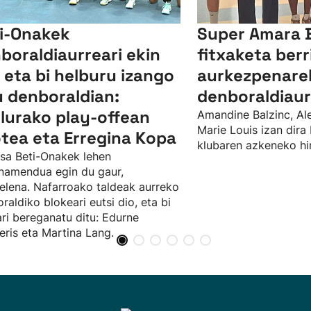
i-Onakek
Super Amara 
boraldiaurreari ekin
fitxaketa berr
, eta bi helburu izango
aurkezpenarek
u denboraldian:
denboraldiau
ulurako play-offean
Amandine Balzinc, Al
Marie Louis izan dira
tea eta Erregina Kopa
klubaren azkeneko hir
sa Beti-Onakek lehen
namendua egin du gaur,
elena. Nafarroako taldeak aurreko
raldiko blokeari eutsi dio, eta bi
ari bereganatu ditu: Edurne
ris eta Martina Lang.