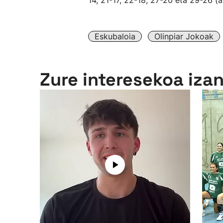
14, 21-17, 22-18, 27-20 eta 29-26 (a
Eskubaloia
Olinpiar Jokoak
Zure interesekoa iza