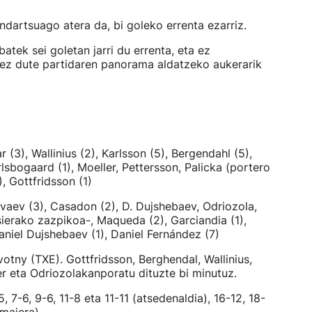
indartsuago atera da, bi goleko errenta ezarriz.
batek sei goletan jarri du errenta, eta ez
 ez dute partidaren panorama aldatzeko aukerarik
ar (3), Wallinius (2), Karlsson (5), Bergendahl (5),
lsbogaard (1), Moeller, Pettersson, Palicka (portero
, Gottfridsson (1)
evaev (3), Casadon (2), D. Dujshebaev, Odriozola,
ierako zazpikoa-, Maqueda (2), Garciandia (1),
 Daniel Dujshebaev (1), Daniel Fernández (7)
votny (TXE). Gottfridsson, Berghendal, Wallinius,
r eta Odriozolakanporatu dituzte bi minutuz.
5, 7-6, 9-6, 11-8 eta 11-11 (atsedenaldia), 16-12, 18-