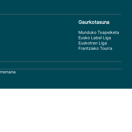
Gaurkotasuna
Munduko Txapelketa
Eusko Label Liga
Euskotren Liga
Frantziako Tourra
rremana