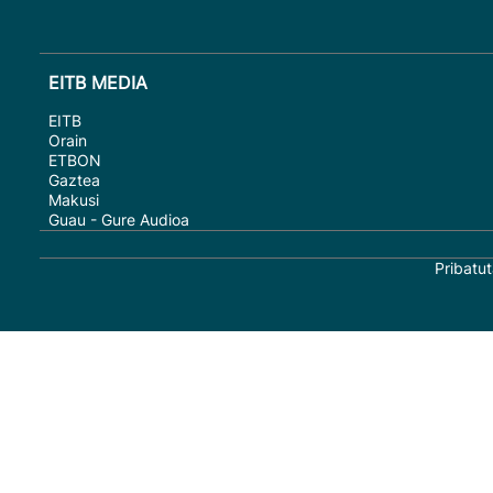
EITB MEDIA
EITB
Orain
ETBON
Gaztea
Makusi
Guau - Gure Audioa
Pribatut