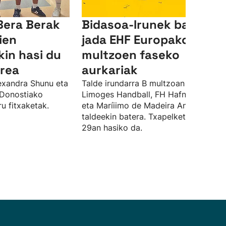
Bera Berak
Bidasoa-Irunek baditu
ien
jada EHF Europako Ligak
in hasi du
multzoen faseko
rrea
aurkariak
exandra Shunu eta
Talde irundarra B multzoan arituko da
 Donostiako
Limoges Handball, FH Hafnarfjordur
u fitxaketak.
eta Maríiimo de Madeira Andebol
taldeekin batera. Txapelketa irailaren
29an hasiko da.