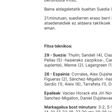
berdinduta iritsiz.
Baina aldageletatik bueltan Suedia 
21.minutuan, suediarren eraso berri 
atsedenaldiek ez aldaera taktikoek
eman.
Fitxa teknikoa:
29 - Suezia
: Thulin; Sandell (4), Cla
Pellas (5) -hasierako zazpikoa-, Car
suplente), Wanne (2), Lagergreen (1)
26 - Espainia
: Corrales, Alex Dujsh
Figueras (2), Sánchez-Migallon -has
Serdio (1), Aleix (6), Tarrafeta (1),
Epaileak
: Vaclav Horack eta Jiri No
Sanchez-Migallon, Daniel Dujshevae
Markagailua bost minuturo
: 3-2, 5-