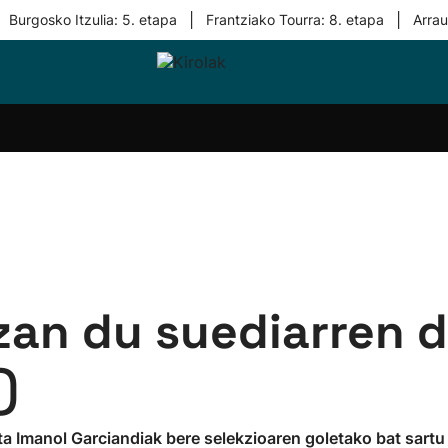
|
|
Burgosko Itzulia: 5. etapa
Frantziako Tourra: 8. etapa
Arra
i-
Eskubaloia
Kirolak
Atletismoa
Mendi-
Kirol
lak
360
lasterketak
gehiag
Taldeak
olaritza
Lehiaketak
Zuzenean
i-
Kirol-
tzea
bideoak
l Herri
tira
izan du suediarren 
)
ta Imanol Garciandiak bere selekzioaren goletako bat sartu