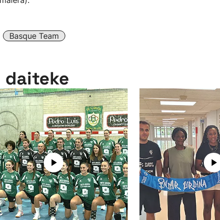
maiera).
Basque Team
n daiteke