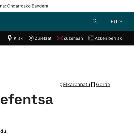
una: Ondarroako Bandera
EU
"Helmuga"
Klisk
Zuretzat
Zuzenean
Azken berriak
Klisk
Zuzenean
o
Zuretzat
Azken berria
Elkarbanatu
Gorde
defentsa
 du.