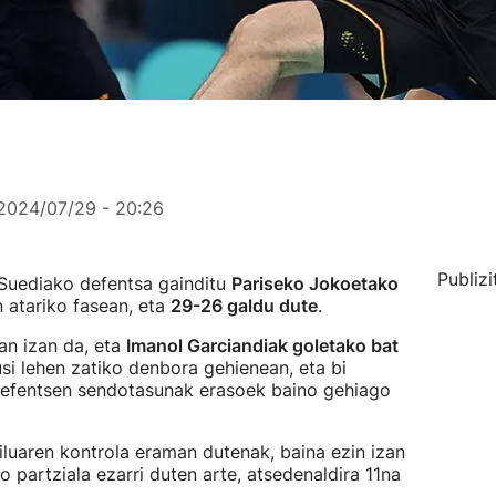
2024/07/29 - 20:26
Publizi
 Suediako defentsa gainditu
Pariseko Jokoetako
 atariko fasean, eta
29-26 galdu dute
.
an izan da, eta
Imanol Garciandiak goletako bat
si lehen zatiko denbora gehienean, eta bi
 defentsen sendotasunak erasoek baino gehiago
iluaren kontrola eraman dutenak, baina ezin izan
partziala ezarri duten arte, atsedenaldira 11na