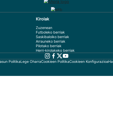
Kirolak
Zuzenean
Futboleko berriak
Saskibaloiko berriak
Arrauneko berriak
Pilotako berriak
Herri-kirolakeko berriak
asun Politika
Lege Oharra
Cookieen Politika
Cookieen Konfigurazioa
Ha