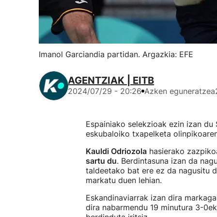
Imanol Garciandia partidan. Argazkia: EFE
AGENTZIAK | EITB
2024/07/29 - 20:26
Azken eguneratzea
Espainiako selekzioak ezin izan du
eskubaloiko txapelketa olinpikoaren
Kauldi Odriozola
hasierako zazpiko
sartu du
. Berdintasuna izan da nagu
taldeetako bat ere ez da nagusitu
markatu duen lehian.
Eskandinaviarrak izan dira markaga
dira nabarmendu 19 minutura 3-0eko 