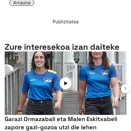
Arrauna
Publizitatea
Zure interesekoa izan daiteke
Garazi Ormazabali eta Malen Eskitxabeli
zapore gazi-gozoa utzi die lehen