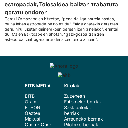
estropadak, Tolosaldea balizan trabatuta
geratu ondoren
Garazi Ormazabalen hitzetan, "pena da liga horrela hastea,
baina lehen estropada baino ez da". "Alde onarekin geratzen
gara, hiru luzetan gainerakoen parean izan ginelako", erantsi
du. Malen Eskitxabelen ahotan, "gazi-gozoa izan zen
asteburua; ziabogara arte dena oso ondo zihoan".
EITB MEDIA
Kirolak
EITB
Zuzenean
Orain
Futboleko berriak
ETBON
Saskibaloiko
Gaztea
berriak
Makusi
Arrauneko berriak
Guau - Gure
Pilotako berriak