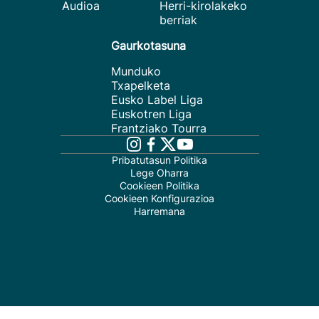
Audioa
Herri-kirolakeko
berriak
Gaurkotasuna
Munduko
Txapelketa
Eusko Label Liga
Euskotren Liga
Frantziako Tourra
Pribatutasun Politika
Lege Oharra
Cookieen Politika
Cookieen Konfigurazioa
Harremana