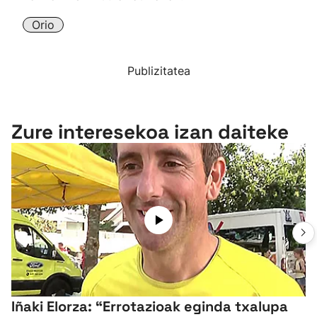
Orio
Publizitatea
Zure interesekoa izan daiteke
Iñaki Elorza: “Errotazioak eginda txalupa