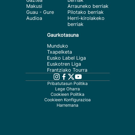
Gaztea
berriak
Makusi
Arrauneko berriak
Guau - Gure
Pilotako berriak
Audioa
Herri-kirolakeko
berriak
Gaurkotasuna
Munduko
Txapelketa
Eusko Label Liga
Euskotren Liga
Frantziako Tourra
Pribatutasun Politika
Lege Oharra
Cookieen Politika
Cookieen Konfigurazioa
Harremana