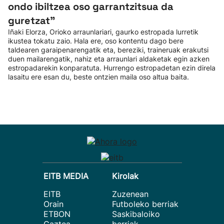
ondo ibiltzea oso garrantzitsua da
guretzat”
Iñaki Elorza, Orioko arraunlariari, gaurko estropada lurretik
ikustea tokatu zaio. Hala ere, oso kontentu dago bere
taldearen garaipenarengatik eta, bereziki, traineruak erakutsi
duen mailarengatik, nahiz eta arraunlari aldaketak egin azken
estropadarekin konparatuta. Hurrengo estropadetan ezin direla
lasaitu ere esan du, beste ontzien maila oso altua baita.
EITB MEDIA
Kirolak
EITB
Zuzenean
Orain
Futboleko berriak
ETBON
Saskibaloiko