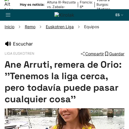
Altuna III-Rezusta
Francia:
|
|
Hoy es noticia:
Burgos:
vs. Zabala-
6ª
3ª etapa
Zabaleta
etapa
ES
Inicio
Remo
Euskotren Liga
Equipos
Buscador
Escuchar
LIGA EUSKOTREN
Compartir
Guardar
Fútbol
Ane Arruti, remera de Orio:
Pelota
''Tenemos la liga cerca,
pero todavía puede pasar
Remo
cualquier cosa''
Baloncesto
Ciclismo