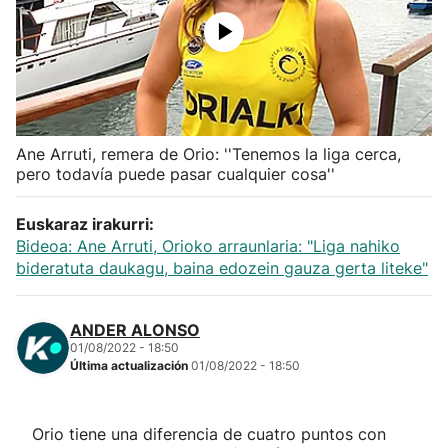
Herri-kirolak
Balonmano
Kirolak 360
Ane Arruti, remera de Orio: ''Tenemos la liga cerca,
pero todavía puede pasar cualquier cosa''
Atletismo
Euskaraz irakurri:
Bideoa: Ane Arruti, Orioko arraunlaria: "Liga nahiko
Carreras de montaña
bideratuta daukagu, baina edozein gauza gerta liteke"
Más deportes
ANDER ALONSO
01/08/2022 - 18:50
"Helmuga"
Última actualización
01/08/2022 - 18:50
Orio tiene una diferencia de cuatro puntos con