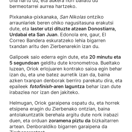
ona hartu du, eta aukera hori baliatu du
bermeotarrei aurrea hartzeko.
Pixkanaka-pixkanaka,
San Nikolas
ontziko
arraunlariek beren ohiko nagusitasuna erakutsi
dute, eta
laster utzi dituzte atzean Donostiarra,
Urdabai eta San Juan
. Edonola ere, gaur, El
Correo Bandera eskuratzeko lehia bigarren
txandan aritu den Zierbenarekin izan du.
Galipoek saio ederra egin dute, eta
20 minutu eta
5 segundoan
gelditu dute kronometroa. Bueltako
luzean, Oriok erlojuaren kontrako saioa egin behar
izan du, eta une batez aurretik izan da, baina
azken txanpan denborak berriro parekatu dira, eta
epaileek
fotofinish
-aren laguntza
behar izan dute
irabazlea nor izan den jakiteko.
Helmugan, Oriok garaipena ospatu du, eta horrek
etsipena eragin du Zierbenako ontzian, baina
antolakuntzatik berehala argitu dute nork irabazi
duen, eta orduan
zoramena piztu da
bizkaitarren
artean. Denboraldiko bigarren garaipena da