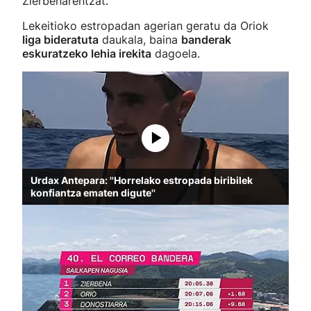
Zierbenarentzat.
Lekeitioko estropadan agerian geratu da Oriok
liga bideratuta
daukala, baina
banderak
eskuratzeko lehia irekita
dagoela.
Urdax Antepara: ''Horrelako estropada biribilek
konfiantza ematen digute''