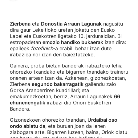
Zierbena
eta
Donostia Arraun Lagunak
nagusitu
dira gaur Lekeitioko uretan jokatu den Eusko
Label eta Euskotren ligetako 10. jardunaldian. Bi
estropadetan
emozio handiko bukaerak
izan dira:
epaileek
fotofinish
-a erabili behar izan dute
irabazlea nor izan den baieztatzeko.
Gainera, proba bietan banderak irabazteko lehia
ohorezko txandako eta bigarren txandako traineru
onenen artean izan da. Azkenean, gizonezkoetan,
Zierbena
segundo bakarragatik
gailendu zaio
Gorka Aranberriren kuadrillari; eta
emakumezkoetan, berriz, Arraun Lagunakek
66
ehunenengatik
irabazi dio Oriori Euskotren
Bandera.
Gizonezkoen ohorezko txandan,
Urdaibai oso
ondo abiatu da
, eta buruan joan da lehen
ziabogara arte. Bigarren luzean, baina, Oriok olatu