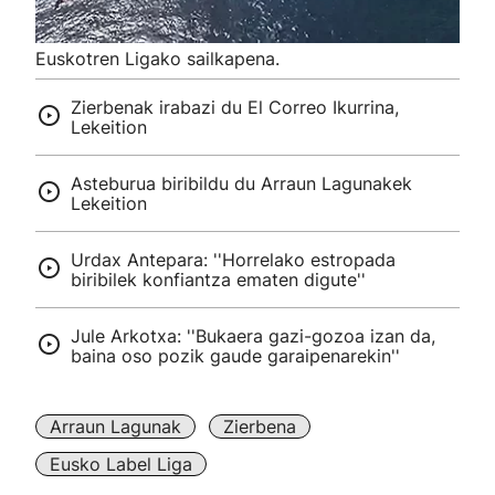
Euskotren Ligako sailkapena.
Zierbenak irabazi du El Correo Ikurrina,
Lekeition
Asteburua biribildu du Arraun Lagunakek
Lekeition
Urdax Antepara: ''Horrelako estropada
biribilek konfiantza ematen digute''
Jule Arkotxa: ''Bukaera gazi-gozoa izan da,
baina oso pozik gaude garaipenarekin''
Arraun Lagunak
Zierbena
Eusko Label Liga