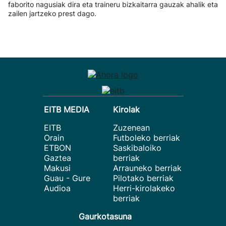
faborito nagusiak dira eta traineru bizkaitarra gauzak ahalik eta
zailen jartzeko prest dago.
EITB MEDIA
Kirolak
EITB
Zuzenean
Orain
Futboleko berriak
ETBON
Saskibaloiko
Gaztea
berriak
Makusi
Arrauneko berriak
Guau - Gure
Pilotako berriak
Audioa
Herri-kirolakeko
berriak
Gaurkotasuna