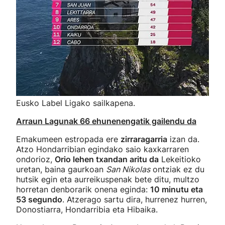
Eusko Label Ligako sailkapena.
Arraun Lagunak 66 ehunenengatik gailendu da
Emakumeen estropada ere
zirraragarria
izan da.
Atzo Hondarribian egindako saio kaxkarraren
ondorioz,
Orio lehen txandan aritu da
Lekeitioko
uretan, baina gaurkoan
San Nikolas
ontziak ez du
hutsik egin eta aurreikuspenak bete ditu, multzo
horretan denborarik onena eginda:
10 minutu eta
53 segundo
. Atzerago sartu dira, hurrenez hurren,
Donostiarra, Hondarribia eta Hibaika.