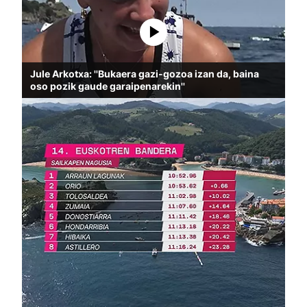
Jule Arkotxa: ''Bukaera gazi-gozoa izan da, baina
oso pozik gaude garaipenarekin''