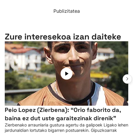
Publizitatea
Zure interesekoa izan daiteke
Peio Lopez (Zierbena): “Orio faborito da,
baina ez dut uste garaitezinak direnik"
Zierbenako arraunlaria gustura agertu da galipoek Ligako lehen
jardunaldian lortutako bigarren postuarekin. Gipuzkoarrak