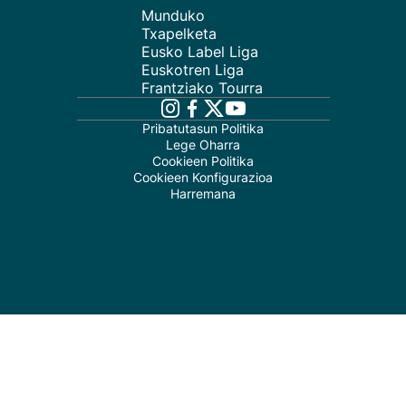
Munduko
Txapelketa
Eusko Label Liga
Euskotren Liga
Frantziako Tourra
Pribatutasun Politika
Lege Oharra
Cookieen Politika
Cookieen Konfigurazioa
Harremana