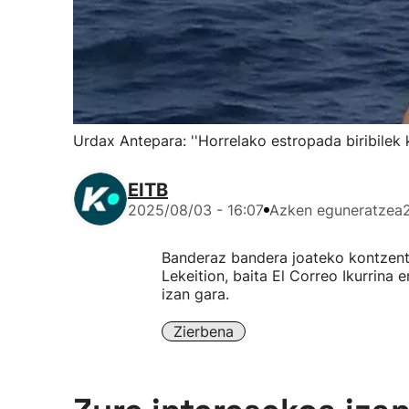
Urdax Antepara: ''Horrelako estropada biribilek 
EITB
2025/08/03 - 16:07
Azken eguneratzea
Banderaz bandera joateko kontzentr
Lekeition, baita El Correo Ikurrina
izan gara.
Zierbena