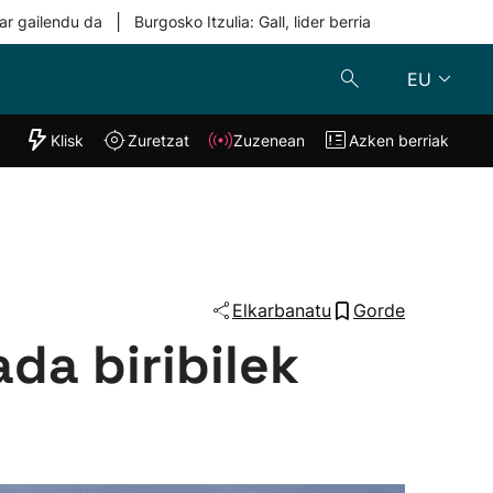
|
ar gailendu da
Burgosko Itzulia: Gall, lider berria
EU
"Helmuga"
Klisk
Zuretzat
Zuzenean
Azken berriak
Klisk
Zuzenean
o
Zuretzat
Azken berria
Elkarbanatu
Gorde
da biribilek