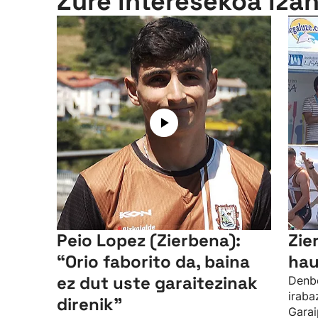
Zure interesekoa iza
Peio Lopez (Zierbena):
Zie
“Orio faborito da, baina
hau
ez dut uste garaitezinak
Denbo
iraba
direnik"
Garai