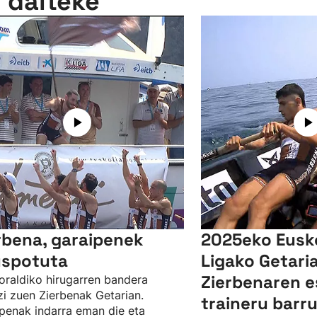
n daiteke
rbena, garaipenek
2025eko Eusk
spotuta
Ligako Getaria
Zierbenaren e
raldiko hirugarren bandera
zi zuen Zierbenak Getarian.
traineru barru
penak indarra eman die eta