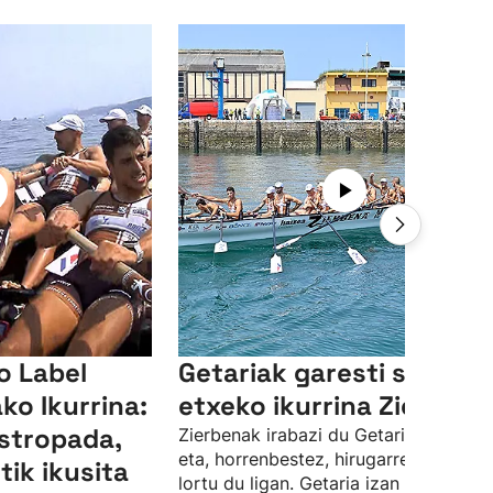
o Label
Getariak garesti saldu d
ko Ikurrina:
etxeko ikurrina Zierbena
stropada,
Zierbenak irabazi du Getariako Ikurri
eta, horrenbestez, hirugarren garaipe
tik ikusita
lortu du ligan. Getaria izan da