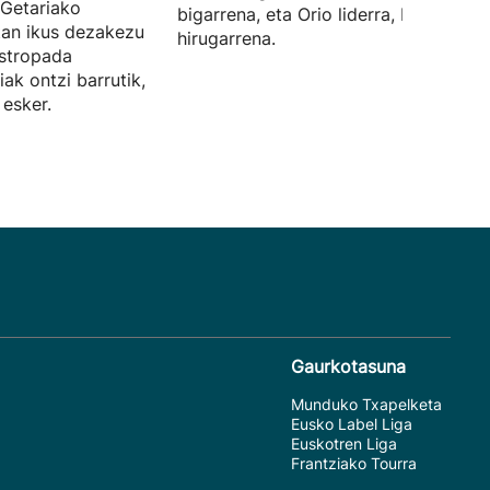
 Getariako
bigarrena, eta Orio liderra, berriz,
tan ikus dezakezu
hirugarrena.
estropada
iak ontzi barrutik,
 esker.
Gaurkotasuna
Munduko Txapelketa
Eusko Label Liga
Euskotren Liga
Frantziako Tourra