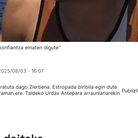
konfiantza ematen digute''
2025/08/03 - 16:07
atuta dago Zierbena. Estropada biribila egin dute
Publizi
 eraman ere. Taldeko Urdax Antepara arraunlariarekin