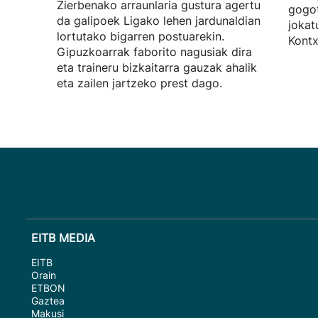
Zierbenako arraunlaria gustura agertu
gogot
da galipoek Ligako lehen jardunaldian
jokat
lortutako bigarren postuarekin.
Kontx
Gipuzkoarrak faborito nagusiak dira
eta traineru bizkaitarra gauzak ahalik
eta zailen jartzeko prest dago.
EITB MEDIA
EITB
Orain
ETBON
Gaztea
Makusi