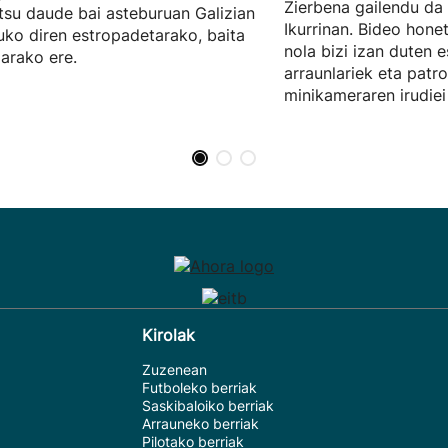
Zierbena gailendu da
su daude bai asteburuan Galizian
Ikurrinan. Bideo hone
uko diren estropadetarako, baita
nola bizi izan duten 
arako ere.
arraunlariek eta patro
minikameraren irudiei
Kirolak
Zuzenean
Futboleko berriak
Saskibaloiko berriak
Arrauneko berriak
Pilotako berriak