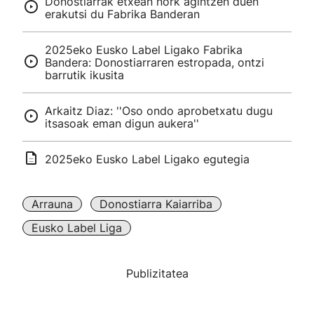
Donostiarrak etxean nork agintzen duen
erakutsi du Fabrika Banderan
2025eko Eusko Label Ligako Fabrika
Bandera: Donostiarraren estropada, ontzi
barrutik ikusita
Arkaitz Diaz: ''Oso ondo aprobetxatu dugu
itsasoak eman digun aukera''
2025eko Eusko Label Ligako egutegia
Arrauna
Donostiarra Kaiarriba
Eusko Label Liga
Publizitatea