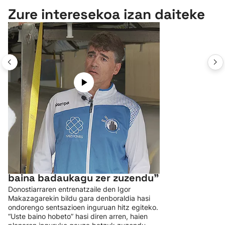
Zure interesekoa izan daiteke
Igor Makazaga: “Espero baino
hobeto hasi dugu denboraldia,
baina badaukagu zer zuzendu”
Donostiarraren entrenatzaile den Igor
Makazagarekin bildu gara denboraldia hasi
ondorengo sentsazioen inguruan hitz egiteko.
“Uste baino hobeto” hasi diren arren, haien