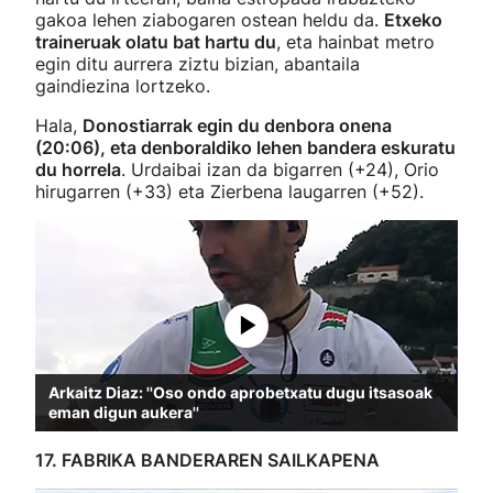
gakoa lehen ziabogaren ostean heldu da.
Etxeko
traineruak olatu bat hartu du
, eta hainbat metro
egin ditu aurrera ziztu bizian, abantaila
gaindiezina lortzeko.
Hala,
Donostiarrak egin du denbora onena
(20:06), eta denboraldiko lehen bandera eskuratu
du horrela
. Urdaibai izan da bigarren (+24), Orio
hirugarren (+33) eta Zierbena laugarren (+52).
Arkaitz Diaz: ''Oso ondo aprobetxatu dugu itsasoak
eman digun aukera''
17. FABRIKA BANDERAREN SAILKAPENA