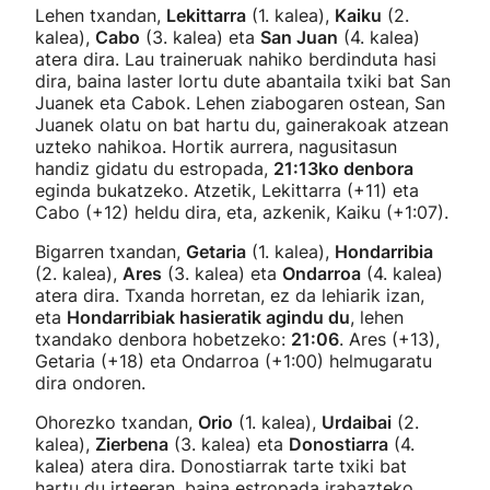
Lehen txandan,
Lekittarra
(1. kalea),
Kaiku
(2.
kalea),
Cabo
(3. kalea) eta
San Juan
(4. kalea)
atera dira. Lau traineruak nahiko berdinduta hasi
dira, baina laster lortu dute abantaila txiki bat San
Juanek eta Cabok. Lehen ziabogaren ostean, San
Juanek olatu on bat hartu du, gainerakoak atzean
uzteko nahikoa. Hortik aurrera, nagusitasun
handiz gidatu du estropada,
21:13ko denbora
eginda bukatzeko. Atzetik, Lekittarra (+11) eta
Cabo (+12) heldu dira, eta, azkenik, Kaiku (+1:07).
Bigarren txandan,
Getaria
(1. kalea),
Hondarribia
(2. kalea),
Ares
(3. kalea) eta
Ondarroa
(4. kalea)
atera dira. Txanda horretan, ez da lehiarik izan,
eta
Hondarribiak hasieratik agindu du
, lehen
txandako denbora hobetzeko:
21:06
. Ares (+13),
Getaria (+18) eta Ondarroa (+1:00) helmugaratu
dira ondoren.
Ohorezko txandan,
Orio
(1. kalea),
Urdaibai
(2.
kalea),
Zierbena
(3. kalea) eta
Donostiarra
(4.
kalea) atera dira. Donostiarrak tarte txiki bat
hartu du irteeran, baina estropada irabazteko