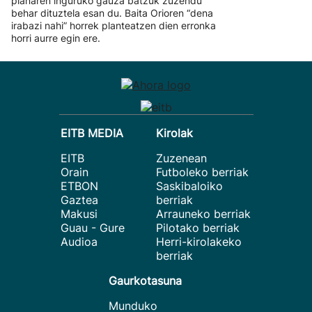
planaren inguruko gauza batzuk zuzendu
behar dituztela esan du. Baita Orioren “dena
irabazi nahi” horrek planteatzen dien erronka
horri aurre egin ere.
EITB MEDIA
Kirolak
EITB
Zuzenean
Orain
Futboleko berriak
ETBON
Saskibaloiko
Gaztea
berriak
Makusi
Arrauneko berriak
Guau - Gure
Pilotako berriak
Audioa
Herri-kirolakeko
berriak
Gaurkotasuna
Munduko