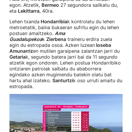
egon. Atzetik,
Bermeo
27 segundora sailkatu du,
eta
Lekittarra
, 40ra.
Lehen txanda
Hondarribia
k kontrolatu du lehen
metroetatik, baina bukaeran sufritu egin du lehen
postuan amaitzeko.
Ama
Guadalupekoa
k
Zierbena
traineru erdira zuela
egin du estropada osoa. Azken luzean
Ioseba
Amunarriz
en mutilen garaipena zalantzan jarri du
Getaria
k, segundo batera jarri bai da 11 segundo
atzetik egon ondoren. Lehen postua Hondarribiko
ontziaren patroiak salbatu du ababorrera
egindako azken mugimendu batekin olatu bat
hartu ahal izateko.
Santurtzi
k oso urruti amaitu du
estropada.