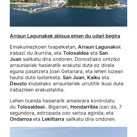
Arraun Lagunakek abisua eman du udari begira
Emakumezkoen txapelketan,
Arraun Lagunak
ek
irabazi du ikurrina, eta
Tolosaldea
eta
San
Juan
sailkatu dira ondoren. Donostiako ontziko
arraunlariek hasieratik erakutsi dute ez direla
eguna pasatzera joan Getariara, eta lehen luzean
hautsi dute lasterketa.
San Juan
,
Kaiku
eta
Deusto
klubetako arraunlariek urrutitik ikusi dute
irabazleen erakustaldia.
Lehen txanda hasierarik amaierara kontrolatu
du
Tolosaldea
k. Bigarren,
Hondarribia
izan da, 7
segundora, estropada oso serioa eginda, eta
Ondarroa
eta
Lekittarra
sailkatu dira ondoren.