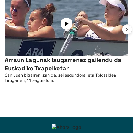
Arraun Lagunak laugarrenez gailendu da
Euskadiko Txapelketan
San Juan bigarren izan da, sei segundora, eta Tolosaldea
hirugarren, 11 segundora.