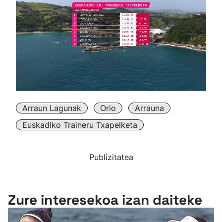
Arraun Lagunak
Orio
Arrauna
Euskadiko Traineru Txapelketa
Publizitatea
Zure interesekoa izan daiteke