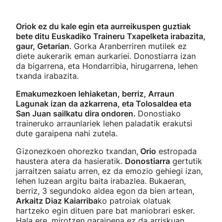
Oriok ez du kale egin eta aurreikuspen guztiak
bete ditu Euskadiko Traineru Txapelketa irabazita,
gaur, Getarian
. Gorka Aranberriren mutilek ez
diete aukerarik eman aurkariei. Donostiarra izan
da bigarrena, eta Hondarribia, hirugarrena, lehen
txanda irabazita.
Emakumezkoen lehiaketan, berriz, Arraun
Lagunak izan da azkarrena, eta Tolosaldea eta
San Juan sailkatu dira ondoren.
Donostiako
traineruko arraunlariek lehen paladatik erakutsi
dute garaipena nahi zutela.
Gizonezkoen ohorezko txandan,
Orio
estropada
haustera atera da hasieratik.
Donostiarra
gertutik
jarraitzen saiatu arren, ez da emozio gehiegi izan,
lehen luzean argitu baita irabazlea. Bukaeran,
berriz, 3 segundoko aldea egon da bien artean,
Arkaitz Diaz Kaiarriba
ko patroiak olatuak
hartzeko egin dituen pare bat maniobrari esker.
Hala ere, mirotzen garaipena ez da arriskuan