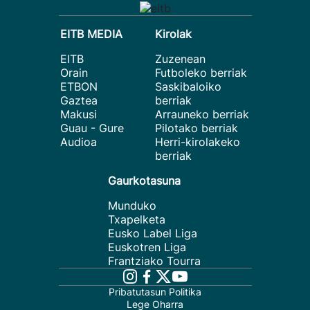
EITB MEDIA
Kirolak
EITB
Zuzenean
Orain
Futboleko berriak
ETBON
Saskibaloiko
Gaztea
berriak
Makusi
Arrauneko berriak
Guau - Gure
Pilotako berriak
Audioa
Herri-kirolakeko
berriak
Gaurkotasuna
Munduko
Txapelketa
Eusko Label Liga
Euskotren Liga
Frantziako Tourra
Pribatutasun Politika
Lege Oharra