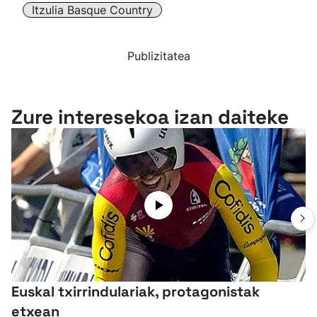
Itzulia Basque Country
Publizitatea
Zure interesekoa izan daiteke
Euskal txirrindulariak, protagonistak
etxean