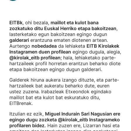
EITBk
, ohi bezala,
maillot eta kulot bana
zozkatuko ditu Euskal Herriko etapa bakoitzean
,
lasterketako egun bakoitzean egingo dugun
galderari
erantzuna ematen diotenen artean.
Aurtengo
nobedadea
da lehiaketa
EITB Kirolakek
Instagramen duen profilean
egingo dugula, alegia,
@kirolak_eitb profilean
; hala, lehiaketako parte-
hartzaileek profil horretan erantzun beharko diote
etapa bakoitzean egingo dugun galderari.
Galderek hiruna aukera izango dituzte, eta parte-
hartzaileek bat aukeratu beharko dute, euren
ustez zuzena. Irabazleak Etxeondok egindako
maillot bat eta kulot bat eskuratuko ditu,
EITBrenak.
Itzulian ez ezik,
Miguel Indurain Sari Nagusian ere
egingo dugu zozketa @kirolak_eitb Instagrameko
profilaren bidez.
Hain zuzen ere, Lizarran hasi eta