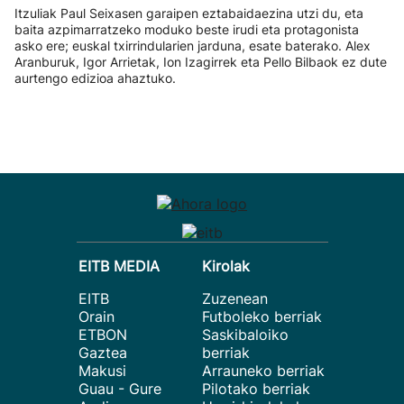
Itzuliak Paul Seixasen garaipen eztabaidaezina utzi du, eta
baita azpimarratzeko moduko beste irudi eta protagonista
asko ere; euskal txirrindularien jarduna, esate baterako. Alex
Aranburuk, Igor Arrietak, Ion Izagirrek eta Pello Bilbaok ez dute
aurtengo edizioa ahaztuko.
EITB MEDIA
Kirolak
EITB
Zuzenean
Orain
Futboleko berriak
ETBON
Saskibaloiko
Gaztea
berriak
Makusi
Arrauneko berriak
Guau - Gure
Pilotako berriak