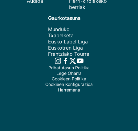
Audioa
Herri-kirolakeko
berriak
Gaurkotasuna
Munduko
Txapelketa
Eusko Label Liga
Euskotren Liga
Frantziako Tourra
Pribatutasun Politika
Lege Oharra
Cookieen Politika
Cookieen Konfigurazioa
Harremana