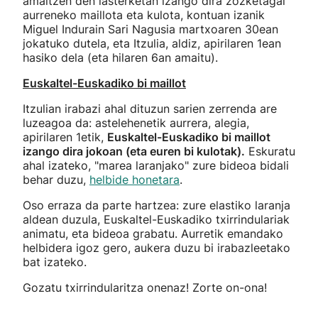
amaitzen den lasterketan izango dira zozketagai
aurreneko maillota eta kulota, kontuan izanik
Miguel Indurain Sari Nagusia martxoaren 30ean
jokatuko dutela, eta Itzulia, aldiz, apirilaren 1ean
hasiko dela (eta hilaren 6an amaitu).
Euskaltel-Euskadiko bi maillot
Itzulian irabazi ahal dituzun sarien zerrenda are
luzeagoa da: astelehenetik aurrera, alegia,
apirilaren 1etik,
Euskaltel-Euskadiko bi maillot
izango dira jokoan (eta euren bi kulotak).
Eskuratu
ahal izateko, "marea laranjako" zure bideoa bidali
behar duzu,
helbide honetara
.
Oso erraza da parte hartzea: zure elastiko laranja
aldean duzula, Euskaltel-Euskadiko txirrindulariak
animatu, eta bideoa grabatu. Aurretik emandako
helbidera igoz gero, aukera duzu bi irabazleetako
bat izateko.
Gozatu txirrindularitza onenaz! Zorte on-ona!