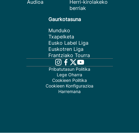
Audioa
Herri-kirolakeko
berriak
Gaurkotasuna
Munduko
Txapelketa
Eusko Label Liga
Euskotren Liga
Frantziako Tourra
Pribatutasun Politika
Lege Oharra
Cookieen Politika
Cookieen Konfigurazioa
Harremana