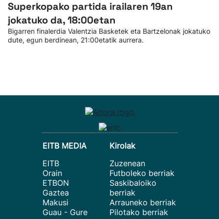
Superkopako partida irailaren 19an
jokatuko da, 18:00etan
Bigarren finalerdia Valentzia Basketek eta Bartzelonak jokatuko
dute, egun berdinean, 21:00etatik aurrera.
EITB MEDIA
Kirolak
EITB
Zuzenean
Orain
Futboleko berriak
ETBON
Saskibaloiko
Gaztea
berriak
Makusi
Arrauneko berriak
Guau - Gure
Pilotako berriak