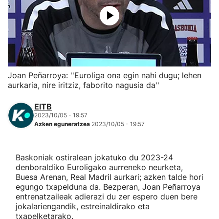
Herri-kirolak
Eskubaloia
Kirolak 360
Joan Peñarroya: ''Euroliga ona egin nahi dugu; lehen
aurkaria, nire iritziz, faborito nagusia da''
Atletismoa
EITB
2023/10/05 - 19:57
Mendi-lasterketak
Azken eguneratzea
2023/10/05 - 19:57
Kirol gehiago
Baskoniak ostiralean jokatuko du 2023-24
denboraldiko Euroligako aurreneko neurketa,
"Helmuga"
Buesa Arenan, Real Madril aurkari; azken talde hori
egungo txapelduna da. Bezperan, Joan Peñarroya
entrenatzaileak adierazi du zer espero duen bere
jokalariengandik, estreinaldirako eta
txapelketarako.