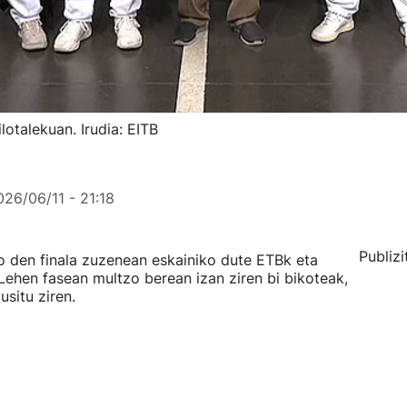
otalekuan. Irudia: EITB
026/06/11 - 21:18
Publizi
o den finala zuzenean eskainiko dute ETBk eta
 Lehen fasean multzo berean izan ziren bi bikoteak,
usitu ziren.