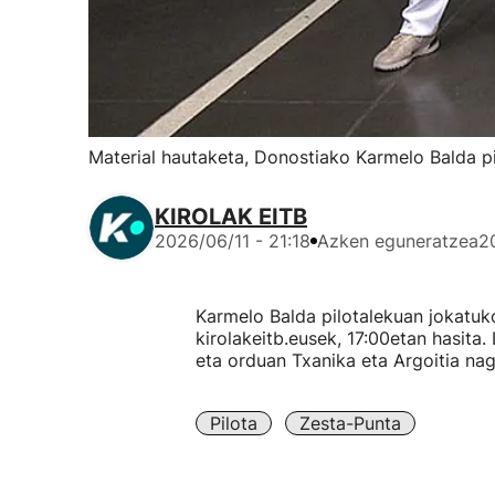
Material hautaketa, Donostiako Karmelo Balda pil
KIROLAK EITB
2026/06/11 - 21:18
Azken eguneratzea
2
Karmelo Balda pilotalekuan jokatuk
kirolakeitb.eusek, 17:00etan hasita.
eta orduan Txanika eta Argoitia nag
Pilota
Zesta-Punta