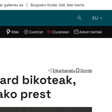
|
ar gailendu da
Burgosko Itzulia: Gall, lider berria
EU
"Helmuga"
Klisk
Zuretzat
Zuzenean
Azken berriak
Klisk
Zuzenean
o
Zuretzat
Azken berria
Elkarbanatu
Gorde
ard bikoteak,
ako prest