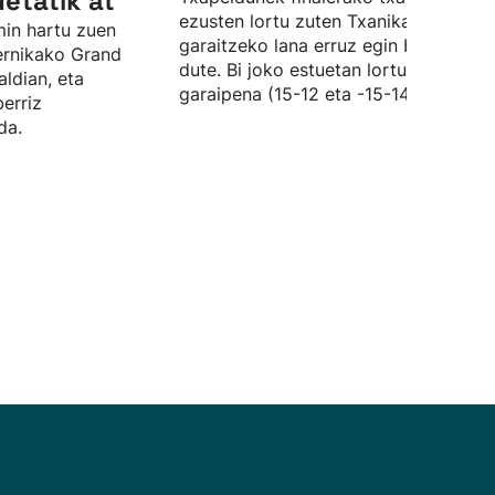
uetatik at
ezusten lortu zuten Txanika eta Saleg
min hartu zuen
garaitzeko lana erruz egin behar izan
ernikako Grand
dute. Bi joko estuetan lortu dute
ldian, eta
garaipena (15-12 eta -15-14).
erriz
da.