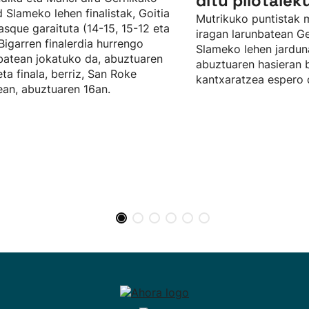
ditu pilotalek
 Slameko lehen finalistak, Goitia
Mutrikuko puntistak 
asque garaituta (14-15, 15-12 eta
iragan larunbatean G
 Bigarren finalerdia hurrengo
Slameko lehen jarduna
batean jokatuko da, abuztuaren
abuztuaren hasieran b
eta finala, berriz, San Roke
kantxaratzea espero 
an, abuztuaren 16an.