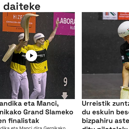
n daiteke
andika eta Manci,
Urreistik zun
nikako Grand Slameko
du eskuin bes
en finalistak
bizpahiru as
dika eta Manci dira Gernikako