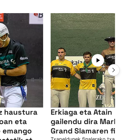
tz haustura
Erkiaga eta Atain
oan eta
gailendu dira Markinako
te emango
Grand Slamaren finalean
Txapeldunek finalerako txartela