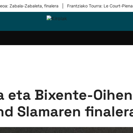
|
eoa: Zabala-Zabaleta, finalera
Frantziako Tourra: Le Court-Piena
i-
Eskubaloia
Kirolak
Atletismoa
Mendi-
Kirol
lak
360
lasterketak
gehiag
Taldeak
olaritza
Lehiaketak
Zuzenean
i-
Kirol-
tzea
bideoak
l Herri
tira
a eta Bixente-Oihen
d Slamaren finaler