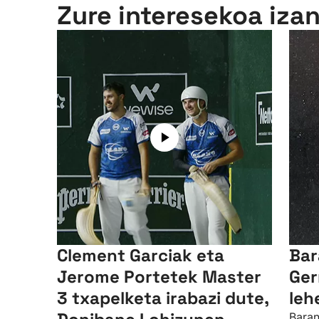
Zure interesekoa iza
Clement Garciak eta
Bar
Jerome Portetek Master
Ger
3 txapelketa irabazi dute,
leh
Baran