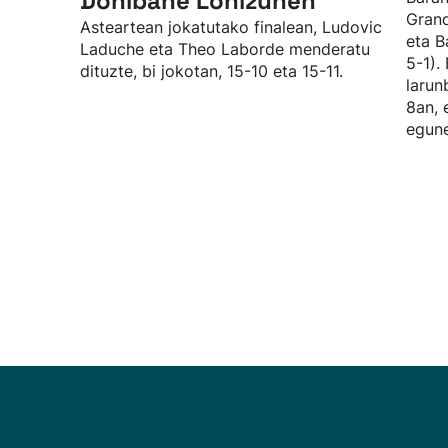
Donibane Lohizunen
Grand
Asteartean jokatutako finalean, Ludovic
eta B
Laduche eta Theo Laborde menderatu
5-1).
dituzte, bi jokotan, 15-10 eta 15-11.
larun
8an, 
egune