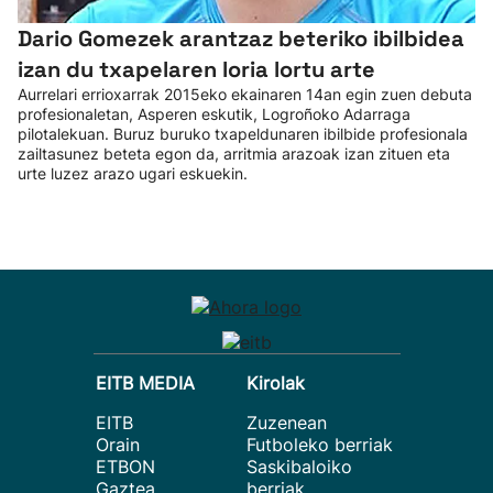
Dario Gomezek arantzaz beteriko ibilbidea
izan du txapelaren loria lortu arte
Aurrelari errioxarrak 2015eko ekainaren 14an egin zuen debuta
profesionaletan, Asperen eskutik, Logroñoko Adarraga
pilotalekuan. Buruz buruko txapeldunaren ibilbide profesionala
zailtasunez beteta egon da, arritmia arazoak izan zituen eta
urte luzez arazo ugari eskuekin.
EITB MEDIA
Kirolak
EITB
Zuzenean
Orain
Futboleko berriak
ETBON
Saskibaloiko
Gaztea
berriak