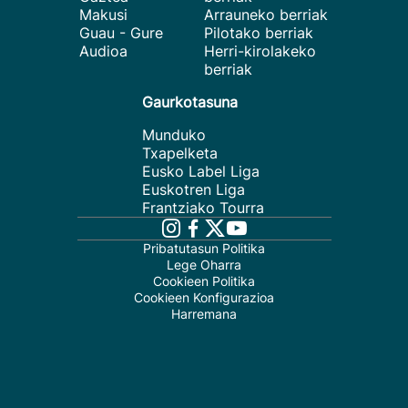
Makusi
Arrauneko berriak
Guau - Gure
Pilotako berriak
Audioa
Herri-kirolakeko
berriak
Gaurkotasuna
Munduko
Txapelketa
Eusko Label Liga
Euskotren Liga
Frantziako Tourra
Pribatutasun Politika
Lege Oharra
Cookieen Politika
Cookieen Konfigurazioa
Harremana