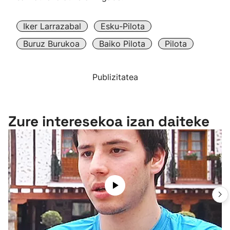
Iker Larrazabal
Esku-Pilota
Buruz Burukoa
Baiko Pilota
Pilota
Publizitatea
Zure interesekoa izan daiteke