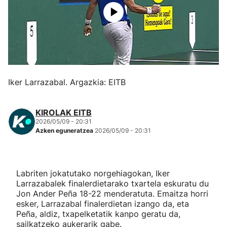
Herri-kirolak
Eskubaloia
Kirolak 360
Iker Larrazabal. Argazkia: EITB
Atletismoa
KIROLAK EITB
2026/05/09 - 20:31
Mendi-lasterketak
Azken eguneratzea
2026/05/09 - 20:31
Kirol gehiago
Labriten jokatutako norgehiagokan, Iker
"Helmuga"
Larrazabalek finalerdietarako txartela eskuratu du
Jon Ander Peña 18-22 menderatuta. Emaitza horri
esker, Larrazabal finalerdietan izango da, eta
Peña, aldiz, txapelketatik kanpo geratu da,
sailkatzeko aukerarik gabe.