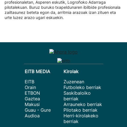
profesionaletan, Asperen eskutik, Logroñoko Adarraga
pilotalekuan. Buruz buruko txapeldunaren ibilbide profesionala
zailtasunez beteta egon da, arritmia arazoak izan zituen eta
urte luzez arazo ugari eskuekin.
EITB MEDIA
Kirolak
EITB
Zuzenean
Orain
Futboleko berriak
ETBON
Saskibaloiko
Gaztea
berriak
Makusi
Arrauneko berriak
Guau - Gure
Pilotako berriak
Audioa
Herri-kirolakeko
berriak