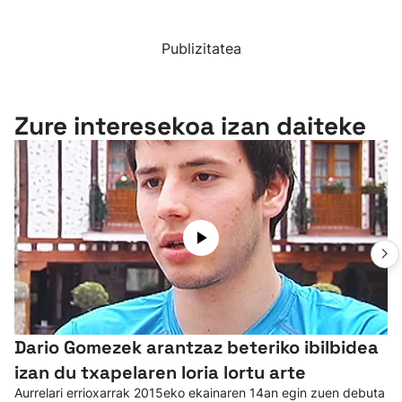
Publizitatea
Zure interesekoa izan daiteke
Dario Gomezek arantzaz beteriko ibilbidea
izan du txapelaren loria lortu arte
Aurrelari errioxarrak 2015eko ekainaren 14an egin zuen debuta