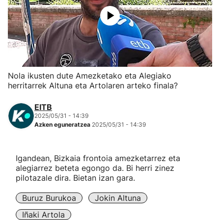
Herri-kirolak
Eskubaloia
Kirolak 360
Nola ikusten dute Amezketako eta Alegiako
herritarrek Altuna eta Artolaren arteko finala?
Atletismoa
EITB
2025/05/31 - 14:39
Mendi-lasterketak
Azken eguneratzea
2025/05/31 - 14:39
Kirol gehiago
Igandean, Bizkaia frontoia amezketarrez eta
alegiarrez beteta egongo da. Bi herri zinez
"Helmuga"
pilotazale dira. Bietan izan gara.
Buruz Burukoa
Jokin Altuna
Iñaki Artola