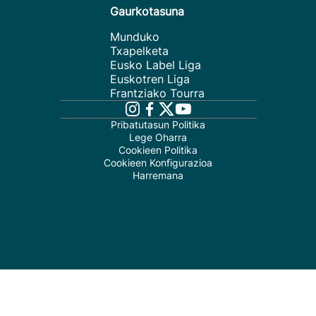
Gaurkotasuna
Munduko
Txapelketa
Eusko Label Liga
Euskotren Liga
Frantziako Tourra
Pribatutasun Politika
Lege Oharra
Cookieen Politika
Cookieen Konfigurazioa
Harremana