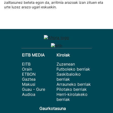
zailtasunez beteta egon da, arritmia arazoak izan zituen eta
urte luzez arazo ugari eskuekin.
EITB MEDIA
Kirolak
EITB
Zuzenean
Orain
Futboleko berriak
ETBON
Saskibaloiko
Gaztea
berriak
Makusi
Arrauneko berriak
Guau - Gure
Pilotako berriak
Audioa
Herri-kirolakeko
berriak
Gaurkotasuna