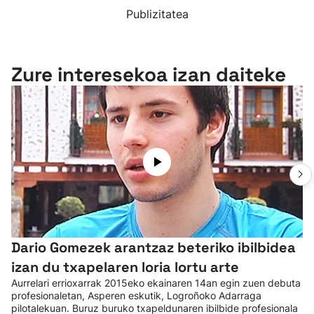
Publizitatea
Zure interesekoa izan daiteke
Dario Gomezek arantzaz beteriko ibilbidea
izan du txapelaren loria lortu arte
Aurrelari errioxarrak 2015eko ekainaren 14an egin zuen debuta
profesionaletan, Asperen eskutik, Logroñoko Adarraga
pilotalekuan. Buruz buruko txapeldunaren ibilbide profesionala