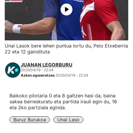
Herri-kirolak
Eskubaloia
Kirolak 360
Unai Lasok bere lehen puntua lortu du, Peio Etxeberria
22 eta 12 gaindituta
Atletismoa
JUANAN LEGORBURU
2025/04/19 - 22:24
Mendi-lasterketak
Azken eguneratzea
2025/04/19 - 22:24
Kirol gehiago
Baikoko pilotaria 0 eta 8 galtzen hasi da, baina
sakea berreskuratu eta partida irauli egin du, 16
"Helmuga"
eta 2ko partziala eginda.
Buruz Burukoa
Unai Laso