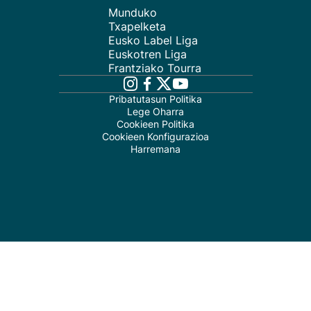
Munduko
Txapelketa
Eusko Label Liga
Euskotren Liga
Frantziako Tourra
Pribatutasun Politika
Lege Oharra
Cookieen Politika
Cookieen Konfigurazioa
Harremana