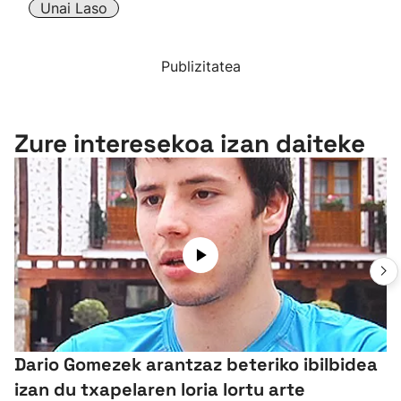
Unai Laso
Publizitatea
Zure interesekoa izan daiteke
Dario Gomezek arantzaz beteriko ibilbidea
izan du txapelaren loria lortu arte