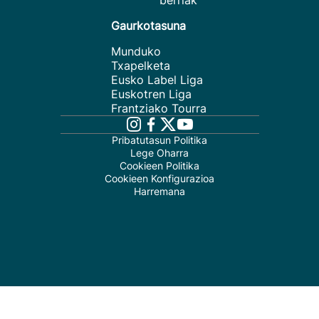
berriak
Gaurkotasuna
Munduko
Txapelketa
Eusko Label Liga
Euskotren Liga
Frantziako Tourra
Pribatutasun Politika
Lege Oharra
Cookieen Politika
Cookieen Konfigurazioa
Harremana