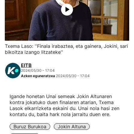
Herri-kirolak
Eskubaloia
Kirolak 360
Txema Laso: ''Finala irabaztea, eta gainera, Jokini, sari
bikoitza izango litzateke''
Atletismoa
EITB
2024/05/30 - 17:04
Mendi-lasterketak
Azken eguneratzea
2024/05/30 - 17:04
Kirol gehiago
Igande honetan Unai semeak Jokin Altunaren
kontra jokatuko duen finalaren atarian, Txema
"Helmuga"
Lasok elkarrizketa eskaini du. Unai nola hasi zen
kontatu du, baita hark nola jarraitu duen ere.
Buruz Burukoa
Jokin Altuna