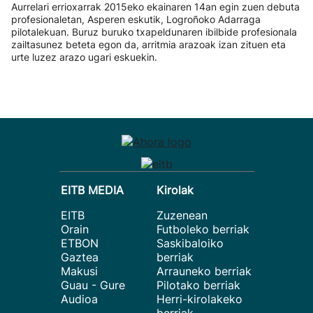
Aurrelari errioxarrak 2015eko ekainaren 14an egin zuen debuta
profesionaletan, Asperen eskutik, Logroñoko Adarraga
pilotalekuan. Buruz buruko txapeldunaren ibilbide profesionala
zailtasunez beteta egon da, arritmia arazoak izan zituen eta
urte luzez arazo ugari eskuekin.
EITB MEDIA
Kirolak
EITB
Zuzenean
Orain
Futboleko berriak
ETBON
Saskibaloiko
Gaztea
berriak
Makusi
Arrauneko berriak
Guau - Gure
Pilotako berriak
Audioa
Herri-kirolakeko