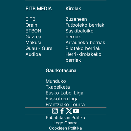
EITB MEDIA
Kirolak
EITB
Zuzenean
Orain
Futboleko berriak
ETBON
Saskibaloiko
Gaztea
berriak
Makusi
Arrauneko berriak
Guau - Gure
Pilotako berriak
Audioa
Herri-kirolakeko
berriak
Gaurkotasuna
Munduko
Txapelketa
Eusko Label Liga
Euskotren Liga
Frantziako Tourra
Pribatutasun Politika
Lege Oharra
Cookieen Politika