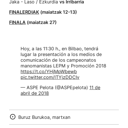
Jaka - Laso / Ezkurdia
vs Irribarria
FINALERDIAK
(maiatzak 12-13)
FINALA
(maiatzak 27)
Hoy, a las 11:30 h., en Bilbao, tendrá
lugar la presentación a los medios de
comunicación de los campeonatos
manomanistas LEPM y Promoción 2018
https://t.co/YHjMpWbewb
pic.twitter.com/lTYjzDDCIv
— ASPE Pelota (@ASPEpelota)
11 de
abril de 2018
Buruz Burukoa, martxan