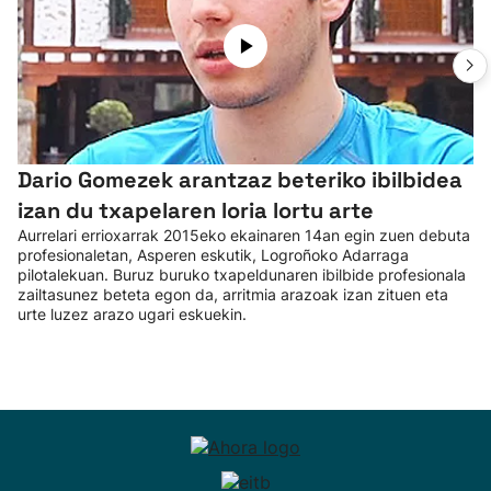
Dario Gomezek arantzaz beteriko ibilbidea
izan du txapelaren loria lortu arte
Aurrelari errioxarrak 2015eko ekainaren 14an egin zuen debuta
profesionaletan, Asperen eskutik, Logroñoko Adarraga
pilotalekuan. Buruz buruko txapeldunaren ibilbide profesionala
zailtasunez beteta egon da, arritmia arazoak izan zituen eta
urte luzez arazo ugari eskuekin.