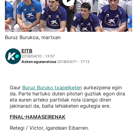
Herri-kirolak
Eskubaloia
Buruz Burukoa, martxan
Kirolak 360
EITB
2018/04/10 - 13:57
Atletismoa
Azken eguneratzea
2018/04/11 - 17:13
Mendi-lasterketak
Gaur
Buruz Buruko txapelketen
aurkezpena egin
Kirol gehiago
da. Parte hartuko duten pilotari guztiak egon dira
eta euren arteko partidak nola izango diren
jakinarazi da, baita lehiaketen egutegia ere.
"Helmuga"
FINAL-HAMASEIRENAK
Retegi / Victor, igandean Eibarren.