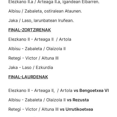
Elezkano II.a / Arteaga II.a, igandean Eibarren.
Albisu / Zabaleta, ostiralean Ataunen.
Jaka / Laso, larunbatean Iruñean.
FINAL-ZORTZIRENAK
Elezkano II - Arteaga II / Artola
Albisu - Zabaleta / Olaizola II
Retegi - Victor / Altuna III
Jaka - Laso / Ezkurdia
FINAL-LAURDENAK
Elezkano II - Arteaga II, / Artola
vs Bengoetxea VI
Albisu - Zabaleta / Olaizola II
vs Rezusta
Retegi - Victor / Altuna III
vs Urrutikoetxea