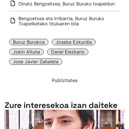
Oinatz Bengoetxea, Buruz Buruko txapeldun
Bengoetxea eta Irribarria, Buruz Buruko
Txapelketako tituluaren bila
Buruz Burukoa
Joseba Ezkurdia
Jokin Altuna
Danel Elezkano
Jose Javier Zabaleta
Publizitatea
Zure interesekoa izan daiteke