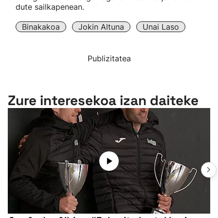
dute sailkapenean.
Binakakoa
Jokin Altuna
Unai Laso
Publizitatea
Zure interesekoa izan daiteke