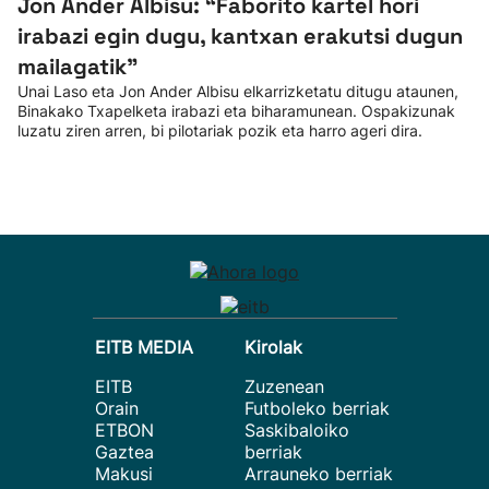
Jon Ander Albisu: “Faborito kartel hori
irabazi egin dugu, kantxan erakutsi dugun
mailagatik”
Unai Laso eta Jon Ander Albisu elkarrizketatu ditugu ataunen,
Binakako Txapelketa irabazi eta biharamunean. Ospakizunak
luzatu ziren arren, bi pilotariak pozik eta harro ageri dira.
EITB MEDIA
Kirolak
EITB
Zuzenean
Orain
Futboleko berriak
ETBON
Saskibaloiko
Gaztea
berriak
Makusi
Arrauneko berriak