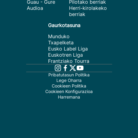
Guau - Gure
Pilotako berriak
Audioa
Herri-kirolakeko
berriak
Gaurkotasuna
Munduko
Txapelketa
Eusko Label Liga
Euskotren Liga
Frantziako Tourra
Pribatutasun Politika
Lege Oharra
Cookieen Politika
Cookieen Konfigurazioa
Harremana