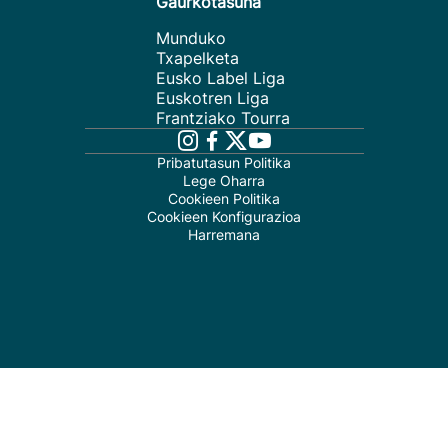
Gaurkotasuna
Munduko
Txapelketa
Eusko Label Liga
Euskotren Liga
Frantziako Tourra
Pribatutasun Politika
Lege Oharra
Cookieen Politika
Cookieen Konfigurazioa
Harremana