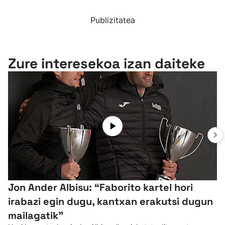
Publizitatea
Zure interesekoa izan daiteke
Jon Ander Albisu: “Faborito kartel hori
irabazi egin dugu, kantxan erakutsi dugun
mailagatik”