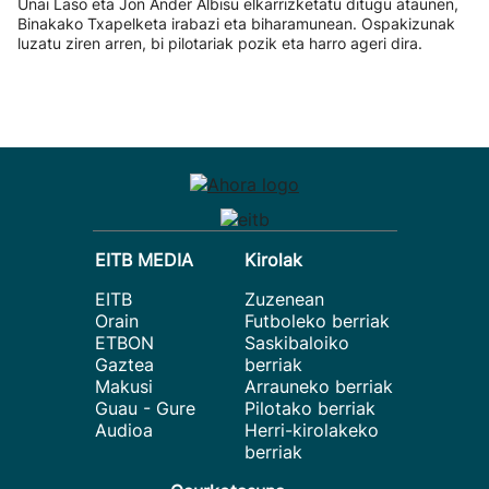
Unai Laso eta Jon Ander Albisu elkarrizketatu ditugu ataunen,
Binakako Txapelketa irabazi eta biharamunean. Ospakizunak
luzatu ziren arren, bi pilotariak pozik eta harro ageri dira.
EITB MEDIA
Kirolak
EITB
Zuzenean
Orain
Futboleko berriak
ETBON
Saskibaloiko
Gaztea
berriak
Makusi
Arrauneko berriak
Guau - Gure
Pilotako berriak
Audioa
Herri-kirolakeko
berriak