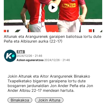
Herri-kirolak
Eskubaloia
Kirolak 360
Altunak eta Arangurenek garaipen baliotsua lortu dute
Peña eta Albisuren aurka (22-17)
Atletismoa
EITB
2024/12/26 - 21:46
Mendi-lasterketak
Azken eguneratzea
2024/12/26 - 21:46
Kirol gehiago
Jokin Altunak eta Aitor Arangurenek Binakako
Txapelketako bigarren garaipena lortu dute
"Helmuga"
bosgarren jardunaldian Jon Ander Peña eta Jon
Ander Albisu 22-17 mendean hartuta.
Binakakoa
Jokin Altuna