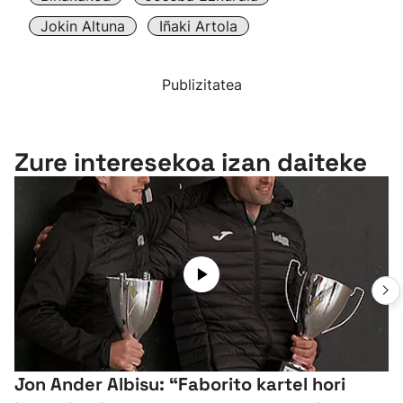
Jokin Altuna
Iñaki Artola
Publizitatea
Zure interesekoa izan daiteke
Jon Ander Albisu: “Faborito kartel hori