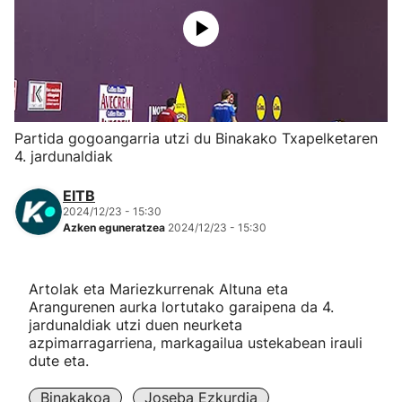
Herri-kirolak
Eskubaloia
Kirolak 360
Partida gogoangarria utzi du Binakako Txapelketaren
4. jardunaldiak
Atletismoa
EITB
2024/12/23 - 15:30
Mendi-lasterketak
Azken eguneratzea
2024/12/23 - 15:30
Kirol gehiago
Artolak eta Mariezkurrenak Altuna eta
Arangurenen aurka lortutako garaipena da 4.
"Helmuga"
jardunaldiak utzi duen neurketa
azpimarragarriena, markagailua ustekabean irauli
dute eta.
Binakakoa
Joseba Ezkurdia