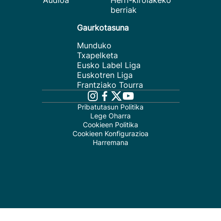
Audioa
Herri-kirolakeko
berriak
Gaurkotasuna
Munduko
Txapelketa
Eusko Label Liga
Euskotren Liga
Frantziako Tourra
Pribatutasun Politika
Lege Oharra
Cookieen Politika
Cookieen Konfigurazioa
Harremana