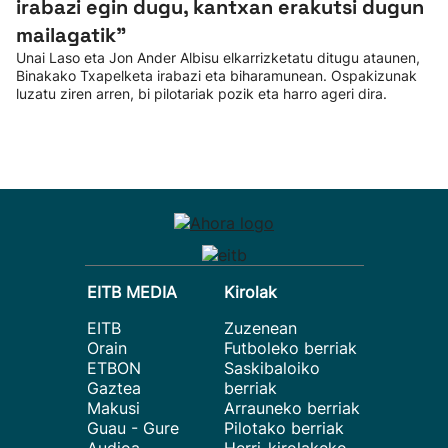
irabazi egin dugu, kantxan erakutsi dugun
mailagatik”
Unai Laso eta Jon Ander Albisu elkarrizketatu ditugu ataunen,
Binakako Txapelketa irabazi eta biharamunean. Ospakizunak
luzatu ziren arren, bi pilotariak pozik eta harro ageri dira.
EITB MEDIA
Kirolak
EITB
Zuzenean
Orain
Futboleko berriak
ETBON
Saskibaloiko
Gaztea
berriak
Makusi
Arrauneko berriak
Guau - Gure
Pilotako berriak