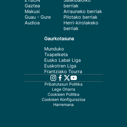
ETBON
Saskibaloiko
Gaztea
berriak
Makusi
Arrauneko berriak
Guau - Gure
Pilotako berriak
Audioa
Herri-kirolakeko
berriak
Gaurkotasuna
Munduko
Txapelketa
Eusko Label Liga
Euskotren Liga
Frantziako Tourra
Pribatutasun Politika
Lege Oharra
Cookieen Politika
Cookieen Konfigurazioa
Harremana