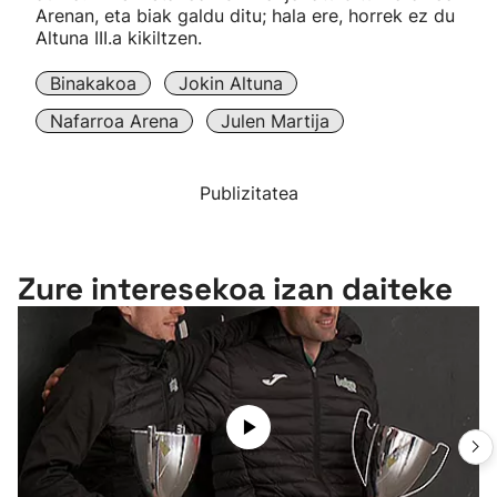
Arenan, eta biak galdu ditu; hala ere, horrek ez du
Altuna III.a kikiltzen.
Binakakoa
Jokin Altuna
Nafarroa Arena
Julen Martija
Publizitatea
Zure interesekoa izan daiteke