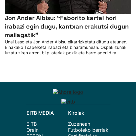
Jon Ander Albisu: “Faborito kartel hori
irabazi egin dugu, kantxan erakutsi dugun
mailagatik”
Unai Laso eta Jon Ander Albisu elkarrizketatu ditugu ataunen,
Binakako Txapelketa irabazi eta biharamunean. Ospakizunak
luzatu ziren arren, bi pilotariak pozik eta harro ageri dira.
EITB MEDIA
Kirolak
EITB
Zuzenean
Orain
Futboleko berriak