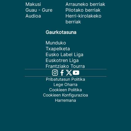
Makusi
Arrauneko berriak
Guau - Gure
Pilotako berriak
Audioa
Herri-kirolakeko
berriak
Gaurkotasuna
Munduko
Txapelketa
Eusko Label Liga
Euskotren Liga
Frantziako Tourra
Pribatutasun Politika
Lege Oharra
Cookieen Politika
Cookieen Konfigurazioa
Harremana