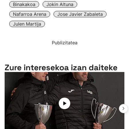
Binakakoa
Jokin Altuna
Nafarroa Arena
Jose Javier Zabaleta
Julen Martija
Publizitatea
Zure interesekoa izan daiteke