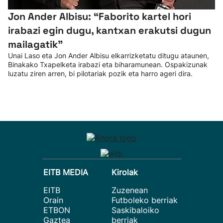
Jon Ander Albisu: “Faborito kartel hori
irabazi egin dugu, kantxan erakutsi dugun
mailagatik”
Unai Laso eta Jon Ander Albisu elkarrizketatu ditugu ataunen,
Binakako Txapelketa irabazi eta biharamunean. Ospakizunak
luzatu ziren arren, bi pilotariak pozik eta harro ageri dira.
EITB MEDIA
Kirolak
EITB
Zuzenean
Orain
Futboleko berriak
ETBON
Saskibaloiko
Gaztea
berriak