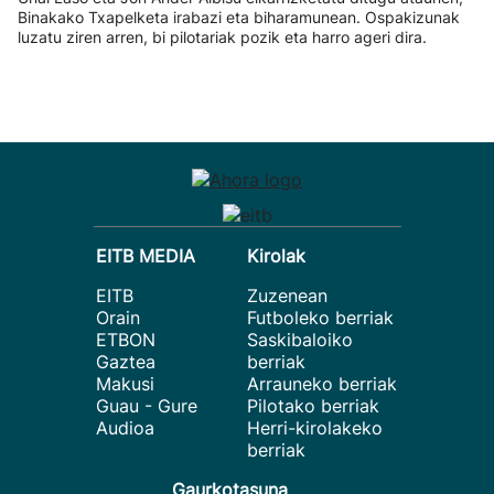
Binakako Txapelketa irabazi eta biharamunean. Ospakizunak
luzatu ziren arren, bi pilotariak pozik eta harro ageri dira.
EITB MEDIA
Kirolak
EITB
Zuzenean
Orain
Futboleko berriak
ETBON
Saskibaloiko
Gaztea
berriak
Makusi
Arrauneko berriak
Guau - Gure
Pilotako berriak
Audioa
Herri-kirolakeko
berriak
Gaurkotasuna