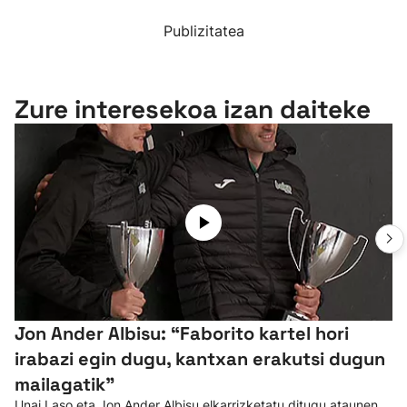
Publizitatea
Zure interesekoa izan daiteke
Jon Ander Albisu: “Faborito kartel hori
irabazi egin dugu, kantxan erakutsi dugun
mailagatik”
Unai Laso eta Jon Ander Albisu elkarrizketatu ditugu ataunen,