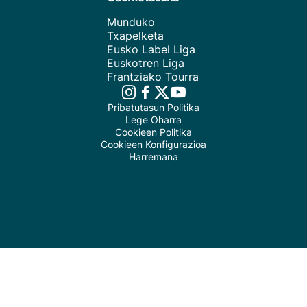
Munduko
Txapelketa
Eusko Label Liga
Euskotren Liga
Frantziako Tourra
Pribatutasun Politika
Lege Oharra
Cookieen Politika
Cookieen Konfigurazioa
Harremana