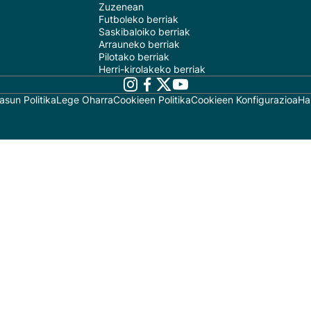
Zuzenean
Futboleko berriak
Saskibaloiko berriak
Arrauneko berriak
Pilotako berriak
Herri-kirolakeko berriak
asun Politika
Lege Oharra
Cookieen Politika
Cookieen Konfigurazioa
Ha