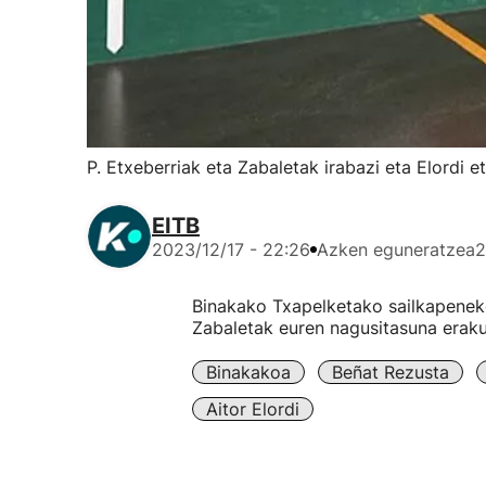
P. Etxeberriak eta Zabaletak irabazi eta Elordi 
EITB
2023/12/17 - 22:26
Azken eguneratzea
2
Binakako Txapelketako sailkapeneko
Zabaletak euren nagusitasuna erakut
Binakakoa
Beñat Rezusta
Aitor Elordi