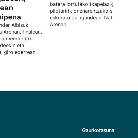
batera lortutako txapelaz gain, finale
lean
pilotaririk onenarentzako saria ere
aipena
eskuratu du, igandean, Nafarroa
Arenan.
nder Albisuk,
a Arenan, finalean,
rdia menderatu
ideekin eta
, giro ederrean.
Gaurkotasuna