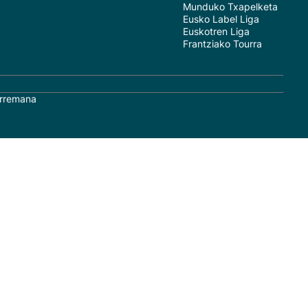
Munduko Txapelketa
Eusko Label Liga
Euskotren Liga
Frantziako Tourra
rremana