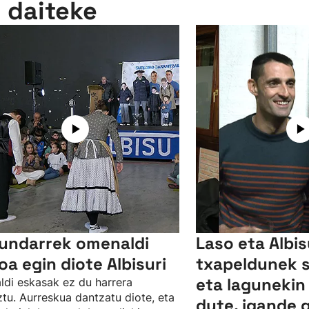
n daiteke
undarrek omenaldi
Laso eta Albi
oa egin diote Albisuri
txapeldunek 
eta lagunekin
ldi eskasak ez du harrera
tu. Aurreskua dantzatu diote, eta
dute, igande 