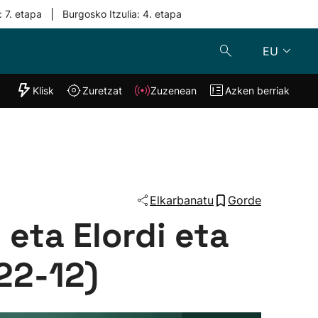
|
: 7. etapa
Burgosko Itzulia: 4. etapa
EU
"Helmuga"
Klisk
Zuretzat
Zuzenean
Azken berriak
Klisk
Zuzenean
o
Zuretzat
Azken berria
Elkarbanatu
Gorde
 eta Elordi eta
22-12)