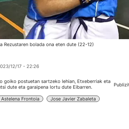
eta Rezustaren bolada ona eten dute (22-12)
023/12/17 - 22:26
 goiko postuetan sartzeko lehian, Etxeberriak eta
Publizi
si dute eta garaipena lortu dute Eibarren.
Astelena Frontoia
Jose Javier Zabaleta