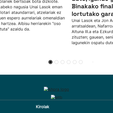
olariek bertsoak bota dizkiote.
Binakako fina
kabeko nagusia Unai Lasok eman
ilotari ataundarrari, atzelariak ez
lortutako gar
uen espero aurrelariak omenaldian
Unai Lasok eta Jon A
 hartzea. Albisu herriarekin "oso
arratsaldean, Nafarro
tuta" azaldu da.
Altuna III.a eta Ezku
zituzten; gauean, sen
lagunekin ospatu dute
Kirolak