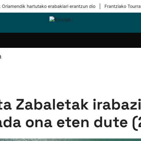
|
 Oriamendik hartutako erabakiari erantzun dio
Frantziako Tourra
i-
Eskubaloia
Kirolak
Atletismoa
Mendi-
Kirol
lak
360
lasterketak
gehiag
Taldeak
olaritza
Lehiaketak
Zuzenean
a
i-
Kirol-
tzea
bideoak
l Herri
tira
ta Zabaletak irabazi
da ona eten dute (