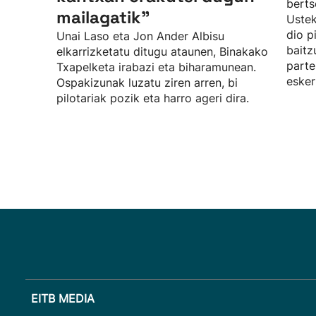
berts
mailagatik”
Uste
dio p
Unai Laso eta Jon Ander Albisu
baitz
elkarrizketatu ditugu ataunen, Binakako
parte
Txapelketa irabazi eta biharamunean.
esker
Ospakizunak luzatu ziren arren, bi
pilotariak pozik eta harro ageri dira.
EITB MEDIA