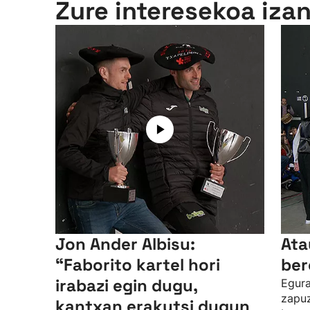
Zure interesekoa iza
Jon Ander Albisu:
Ata
“Faborito kartel hori
ber
irabazi egin dugu,
Egura
zapuz
kantxan erakutsi dugun