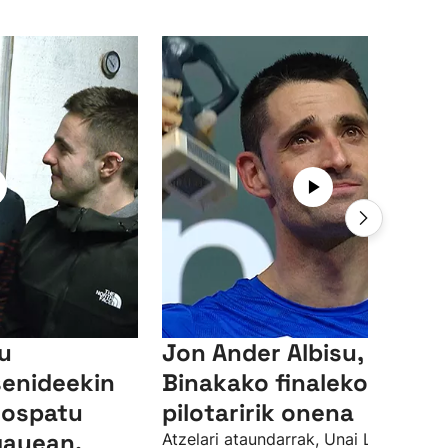
su
Jon Ander Albisu,
senideekin
Binakako finaleko
 ospatu
pilotaririk onena
gauean,
Atzelari ataundarrak, Unai Lasorekin