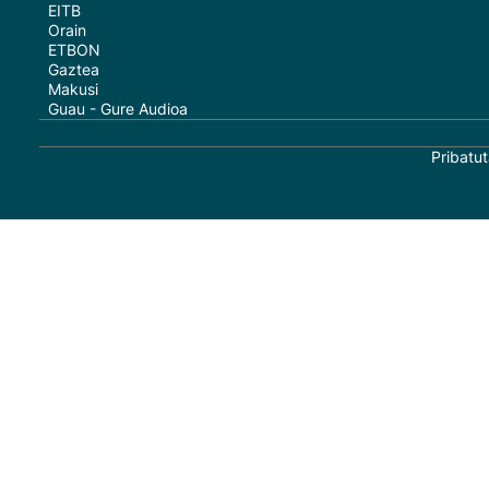
EITB
Orain
ETBON
Gaztea
Makusi
Guau - Gure Audioa
Pribatut