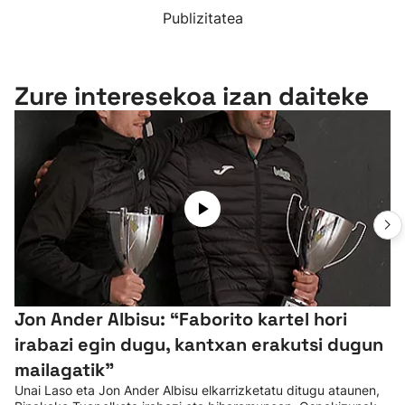
Publizitatea
Zure interesekoa izan daiteke
Jon Ander Albisu: “Faborito kartel hori
irabazi egin dugu, kantxan erakutsi dugun
mailagatik”
Unai Laso eta Jon Ander Albisu elkarrizketatu ditugu ataunen,