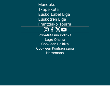
Munduko
Txapelketa
Eusko Label Liga
Euskotren Liga
Frantziako Tourra
Pribatutasun Politika
Lege Oharra
Cookieen Politika
Cookieen Konfigurazioa
Harremana