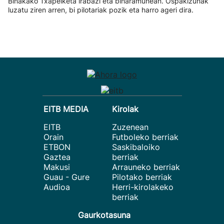
Binakako Txapelketa irabazi eta biharamunean. Ospakizunak
luzatu ziren arren, bi pilotariak pozik eta harro ageri dira.
EITB MEDIA
Kirolak
EITB
Zuzenean
Orain
Futboleko berriak
ETBON
Saskibaloiko
Gaztea
berriak
Makusi
Arrauneko berriak
Guau - Gure
Pilotako berriak
Audioa
Herri-kirolakeko
berriak
Gaurkotasuna