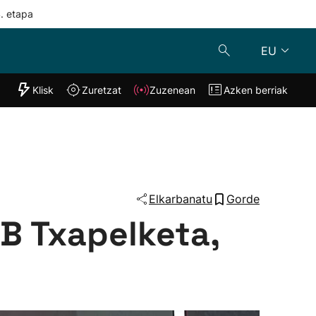
4. etapa
EU
"Helmuga"
Klisk
Zuretzat
Zuzenean
Azken berriak
Klisk
Zuzenean
o
Zuretzat
Azken berria
Elkarbanatu
Gorde
 B Txapelketa,