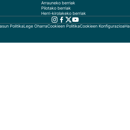
Arrauneko berriak
Pilotako berriak
Herri-kirolakeko berriak
asun Politika
Lege Oharra
Cookieen Politika
Cookieen Konfigurazioa
Ha