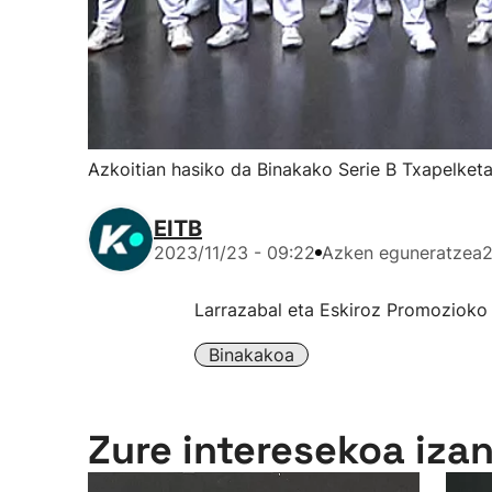
Azkoitian hasiko da Binakako Serie B Txapelketa
EITB
2023/11/23 - 09:22
Azken eguneratzea
2
Larrazabal eta Eskiroz Promozioko
Binakakoa
Zure interesekoa iza