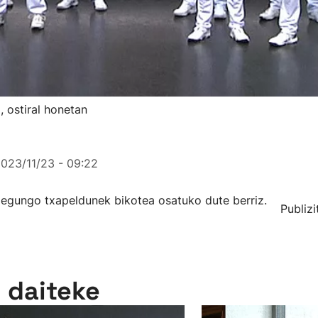
, ostiral honetan
023/11/23 - 09:22
 egungo txapeldunek bikotea osatuko dute berriz.
Publizi
n daiteke