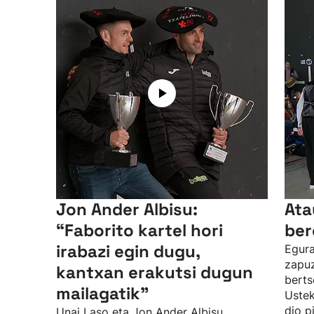
Jon Ander Albisu:
Ata
“Faborito kartel hori
ber
irabazi egin dugu,
Egura
zapuz
kantxan erakutsi dugun
berts
mailagatik”
Uste
dio p
Unai Laso eta Jon Ander Albisu