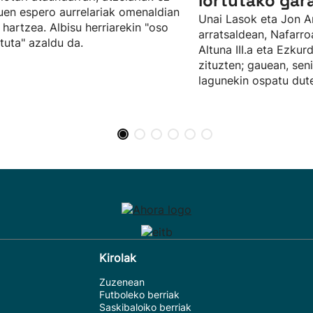
lortutako gar
uen espero aurrelariak omenaldian
Unai Lasok eta Jon A
 hartzea. Albisu herriarekin "oso
arratsaldean, Nafarro
tuta" azaldu da.
Altuna III.a eta Ezku
zituzten; gauean, sen
lagunekin ospatu dute
Kirolak
Zuzenean
Futboleko berriak
Saskibaloiko berriak