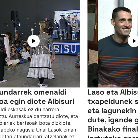
undarrek omenaldi
Laso eta Albi
oa egin diote Albisuri
txapeldunek 
eta lagunekin
ldi eskasak ez du harrera
tu. Aurreskua dantzatu diote, eta
dute, igande 
olariek bertsoak bota dizkiote.
Binakako fina
kabeko nagusia Unai Lasok eman
ilotari ataundarrari, atzelariak ez