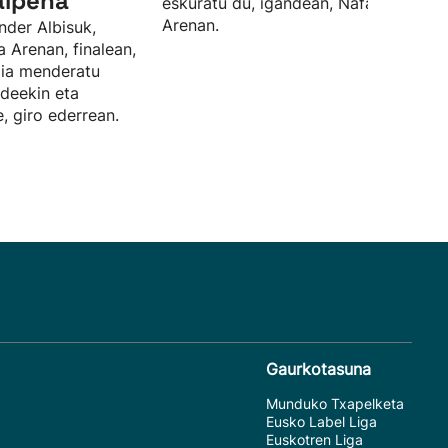
aipena
eskuratu du, igandean, Nafarroa
Arenan.
nder Albisuk,
a Arenan, finalean,
rdia menderatu
ideekin eta
, giro ederrean.
Gaurkotasuna
Munduko Txapelketa
Eusko Label Liga
Euskotren Liga