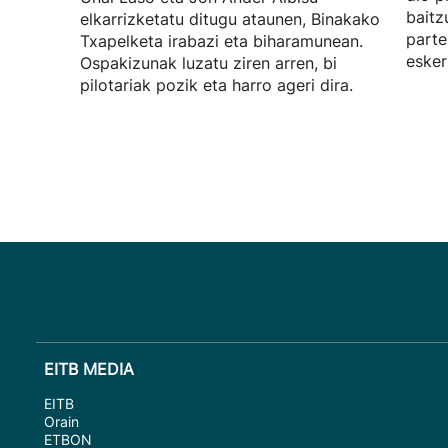
baitz
elkarrizketatu ditugu ataunen, Binakako
parte
Txapelketa irabazi eta biharamunean.
esker
Ospakizunak luzatu ziren arren, bi
pilotariak pozik eta harro ageri dira.
EITB MEDIA
EITB
Orain
ETBON