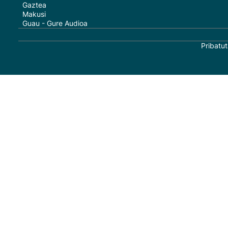
Gaztea
Makusi
Guau - Gure Audioa
Pribatut