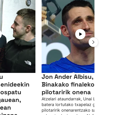
su
Jon Ander Albisu,
senideekin
Binakako finaleko
 ospatu
pilotaririk onena
gauean,
Atzelari ataundarrak, Unai Lasorekin
batera lortutako txapelaz gain, finale
lean
pilotaririk onenarentzako saria ere