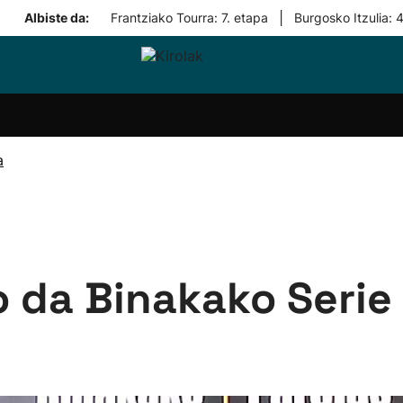
|
Albiste da:
Frantziako Tourra: 7. etapa
Burgosko Itzulia: 
i-
Eskubaloia
Kirolak
Atletismoa
Mendi-
Kirol
lak
360
lasterketak
gehiag
Taldeak
olaritza
Lehiaketak
Zuzenean
a
i-
Kirol-
tzea
bideoak
l Herri
tira
o da Binakako Serie