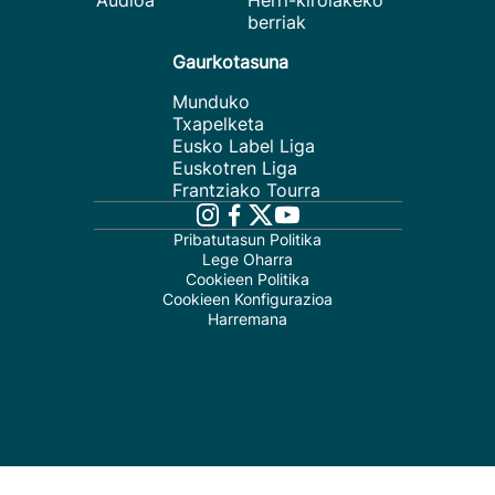
Audioa
Herri-kirolakeko
berriak
Gaurkotasuna
Munduko
Txapelketa
Eusko Label Liga
Euskotren Liga
Frantziako Tourra
Pribatutasun Politika
Lege Oharra
Cookieen Politika
Cookieen Konfigurazioa
Harremana