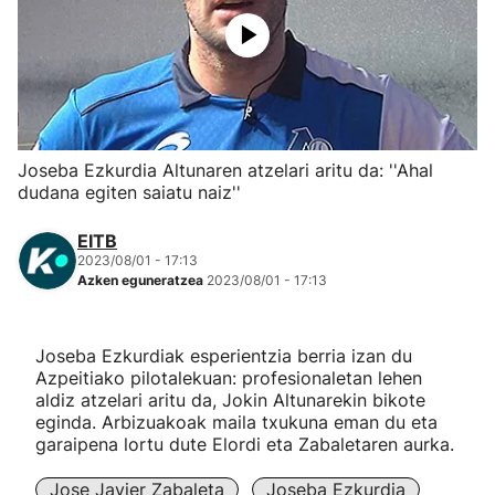
Herri-kirolak
Eskubaloia
Kirolak 360
Joseba Ezkurdia Altunaren atzelari aritu da: ''Ahal
dudana egiten saiatu naiz''
Atletismoa
EITB
2023/08/01 - 17:13
Mendi-lasterketak
Azken eguneratzea
2023/08/01 - 17:13
Kirol gehiago
Joseba Ezkurdiak esperientzia berria izan du
Azpeitiako pilotalekuan: profesionaletan lehen
"Helmuga"
aldiz atzelari aritu da, Jokin Altunarekin bikote
eginda. Arbizuakoak maila txukuna eman du eta
garaipena lortu dute Elordi eta Zabaletaren aurka.
Jose Javier Zabaleta
Joseba Ezkurdia