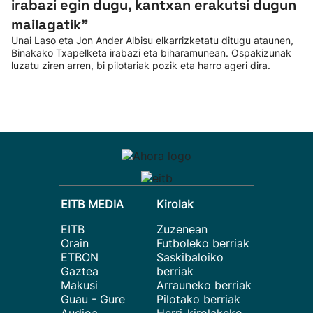
irabazi egin dugu, kantxan erakutsi dugun
mailagatik”
Unai Laso eta Jon Ander Albisu elkarrizketatu ditugu ataunen,
Binakako Txapelketa irabazi eta biharamunean. Ospakizunak
luzatu ziren arren, bi pilotariak pozik eta harro ageri dira.
EITB MEDIA
Kirolak
EITB
Zuzenean
Orain
Futboleko berriak
ETBON
Saskibaloiko
Gaztea
berriak
Makusi
Arrauneko berriak
Guau - Gure
Pilotako berriak