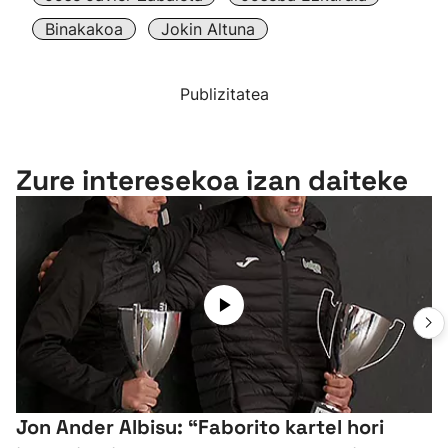
Binakakoa
Jokin Altuna
Publizitatea
Zure interesekoa izan daiteke
Jon Ander Albisu: “Faborito kartel hori