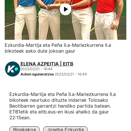
Herri-kirolak
Eskubaloia
Kirolak 360
Ezkurdia-Martija eta Peña II.a-Mariezkurrena II.a
bikoteek asko dute jokoan gaur
Atletismoa
ELENA AZPEITIA | EITB
2023/02/21 - 16:44
Mendi-lasterketak
Azken eguneratzea
2023/02/21 - 16:44
Kirol gehiago
Ezkurdia-Martija eta Peña II.a-Mariezkurrena II.a
bikoteek neurtuko dituzte indarrak Tolosako
"Helmuga"
Beotibarren garrantzi handiko partida batean.
ETB1etik eta eitb.eus-en ikusi ahalko da gaur
22:15ean.
Binakakoa
Joseba Ezkurdia