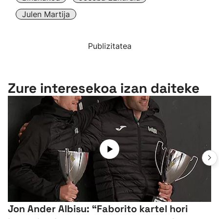
Julen Martija
Publizitatea
Zure interesekoa izan daiteke
Jon Ander Albisu: “Faborito kartel hori