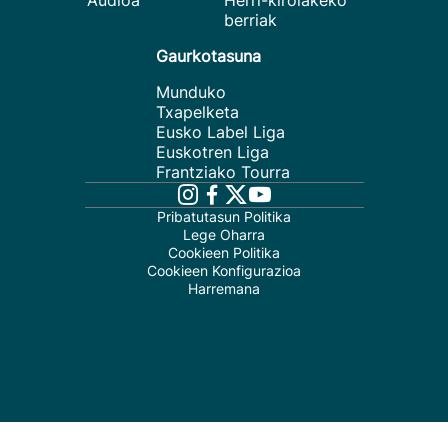
Audioa
Herri-kirolakeko
berriak
Gaurkotasuna
Munduko
Txapelketa
Eusko Label Liga
Euskotren Liga
Frantziako Tourra
Pribatutasun Politika
Lege Oharra
Cookieen Politika
Cookieen Konfigurazioa
Harremana