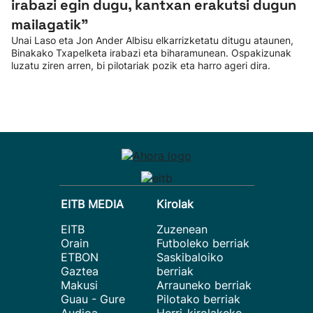
irabazi egin dugu, kantxan erakutsi dugun
mailagatik”
Unai Laso eta Jon Ander Albisu elkarrizketatu ditugu ataunen,
Binakako Txapelketa irabazi eta biharamunean. Ospakizunak
luzatu ziren arren, bi pilotariak pozik eta harro ageri dira.
EITB MEDIA
Kirolak
EITB
Zuzenean
Orain
Futboleko berriak
ETBON
Saskibaloiko
Gaztea
berriak
Makusi
Arrauneko berriak
Guau - Gure
Pilotako berriak