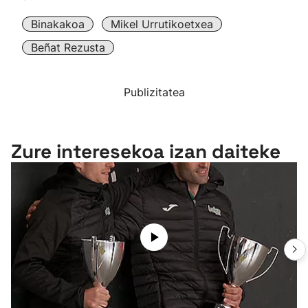
Binakakoa
Mikel Urrutikoetxea
Beñat Rezusta
Publizitatea
Zure interesekoa izan daiteke