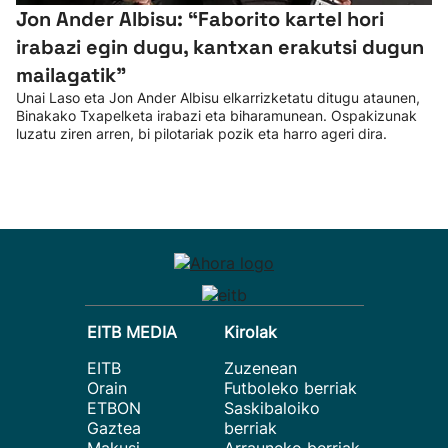
Jon Ander Albisu: “Faborito kartel hori
irabazi egin dugu, kantxan erakutsi dugun
mailagatik”
Unai Laso eta Jon Ander Albisu elkarrizketatu ditugu ataunen,
Binakako Txapelketa irabazi eta biharamunean. Ospakizunak
luzatu ziren arren, bi pilotariak pozik eta harro ageri dira.
EITB MEDIA
Kirolak
EITB
Zuzenean
Orain
Futboleko berriak
ETBON
Saskibaloiko
Gaztea
berriak