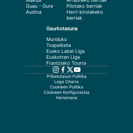
Makusi
Arrauneko berriak
Guau - Gure
Pilotako berriak
Audioa
Herri-kirolakeko
berriak
Gaurkotasuna
Munduko
Txapelketa
Eusko Label Liga
Euskotren Liga
Frantziako Tourra
Pribatutasun Politika
Lege Oharra
Cookieen Politika
Cookieen Konfigurazioa
Harremana