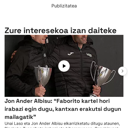
Publizitatea
Zure interesekoa izan daiteke
Jon Ander Albisu: “Faborito kartel hori
irabazi egin dugu, kantxan erakutsi dugun
mailagatik”
Unai Laso eta Jon Ander Albisu elkarrizketatu ditugu ataunen,