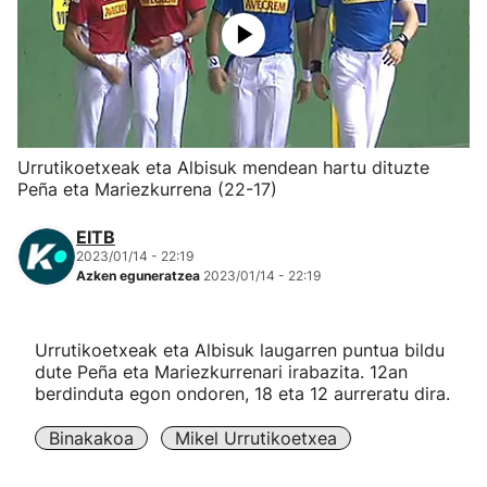
Herri-kirolak
Eskubaloia
Kirolak 360
Urrutikoetxeak eta Albisuk mendean hartu dituzte
Peña eta Mariezkurrena (22-17)
Atletismoa
EITB
2023/01/14 - 22:19
Mendi-lasterketak
Azken eguneratzea
2023/01/14 - 22:19
Kirol gehiago
Urrutikoetxeak eta Albisuk laugarren puntua bildu
dute Peña eta Mariezkurrenari irabazita. 12an
"Helmuga"
berdinduta egon ondoren, 18 eta 12 aurreratu dira.
Binakakoa
Mikel Urrutikoetxea