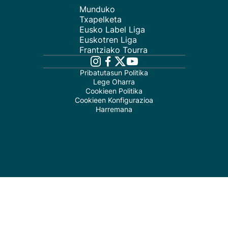
Munduko
Txapelketa
Eusko Label Liga
Euskotren Liga
Frantziako Tourra
Pribatutasun Politika
Lege Oharra
Cookieen Politika
Cookieen Konfigurazioa
Harremana