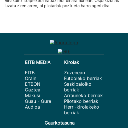
Binakako Txapelketa irabazi eta biharamunean. Ospakizunak
luzatu ziren arren, bi pilotariak pozik eta harro ageri dira.
EITB MEDIA
Kirolak
EITB
Zuzenean
Orain
Futboleko berriak
ETBON
Saskibaloiko
Gaztea
berriak
Makusi
Arrauneko berriak
Guau - Gure
Pilotako berriak
Audioa
Herri-kirolakeko
berriak
Gaurkotasuna