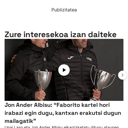
Publizitatea
Zure interesekoa izan daiteke
Jon Ander Albisu: “Faborito kartel hori
irabazi egin dugu, kantxan erakutsi dugun
mailagatik”
Unai Laso eta Jon Ander Albisu elkarrizketatu ditugu ataunen,