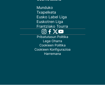
Munduko
Txapelketa
Eusko Label Liga
Euskotren Liga
Frantziako Tourra
Pribatutasun Politika
Lege Oharra
Cookieen Politika
Cookieen Konfigurazioa
Harremana