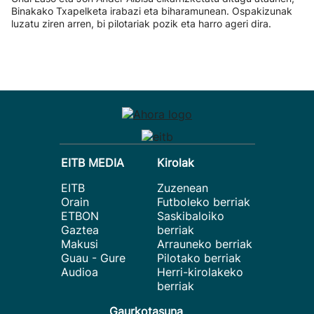
Binakako Txapelketa irabazi eta biharamunean. Ospakizunak
luzatu ziren arren, bi pilotariak pozik eta harro ageri dira.
EITB MEDIA
Kirolak
EITB
Zuzenean
Orain
Futboleko berriak
ETBON
Saskibaloiko
Gaztea
berriak
Makusi
Arrauneko berriak
Guau - Gure
Pilotako berriak
Audioa
Herri-kirolakeko
berriak
Gaurkotasuna