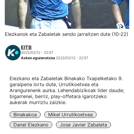
Herri-kirolak
Eskubaloia
Elezkanok eta Zabaletak sendo jarraitzen dute (10-22)
Kirolak 360
EITB
2022/02/12 - 22:57
Azken eguneratzea
2022/02/12 - 22:57
Atletismoa
Mendi-lasterketak
Elezkano eta Zabaletak Binakako Txapelketako 9.
garaipena lortu dute, Urrutikoetxea eta
Arangurenenk aurka. Lehendabizikoak lider daude;
Kirol gehiago
bigarrenei, berriz, play-offetara igarotzeko
aukerak murriztu zaizkie.
"Helmuga"
Binakakoa
Mikel Urrutikoetxea
Danel Elezkano
Jose Javier Zabaleta