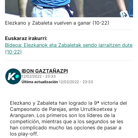
Herri-kirolak
Elezkano y Zabaleta vuelven a ganar (10-22)
Balonmano
Euskaraz irakurri:
Kirolak 360
Bideoa: Elezkanok eta Zabaletak sendo jarraitzen dute
(10-22)
Atletismo
IBON GAZTAÑAZPI
12/02/2022 - 23:33
Carreras de montaña
Última actualización
12/02/2022 - 23:33
Más deportes
Elezkano y Zabaleta han logrado la 9ª victoria del
Campeonato de Parejas, ante Urrutikoetxea y
"Helmuga"
Aranguren. Los primeros son los líderes de la
competición, mientras que a los segundos se les
han complicado mucho las opciones de pasar a
los play-off.