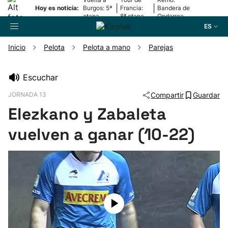
|
|
Hoy es noticia:
Burgos: 5ª
Francia:
Bandera de
etapa
8ª etapa
Ondarroa
ES
Inicio
Pelota
Pelota a mano
Parejas
Buscador
Escuchar
JORNADA 13
Compartir
Guardar
Fútbol
Elezkano y Zabaleta
Pelota
vuelven a ganar (10-22)
Remo
Baloncesto
Ciclismo