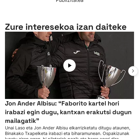
Publizitatea
Zure interesekoa izan daiteke
Jon Ander Albisu: “Faborito kartel hori
irabazi egin dugu, kantxan erakutsi dugun
mailagatik”
Unai Laso eta Jon Ander Albisu elkarrizketatu ditugu ataunen,
Binakako Txapelketa irabazi eta biharamunean. Ospakizunak
luzatu ziren arren, bi pilotariak pozik eta harro ageri dira.