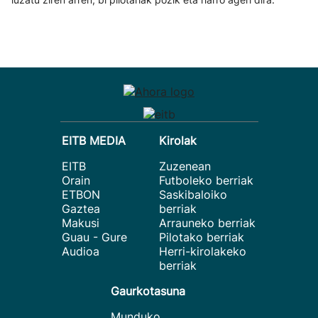
EITB MEDIA
Kirolak
EITB
Zuzenean
Orain
Futboleko berriak
ETBON
Saskibaloiko
Gaztea
berriak
Makusi
Arrauneko berriak
Guau - Gure
Pilotako berriak
Audioa
Herri-kirolakeko
berriak
Gaurkotasuna
Munduko