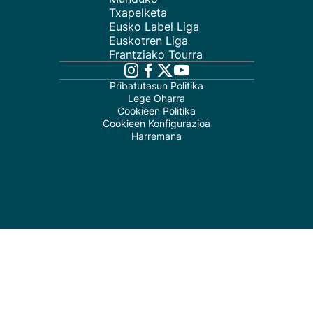
Txapelketa
Eusko Label Liga
Euskotren Liga
Frantziako Tourra
Pribatutasun Politika
Lege Oharra
Cookieen Politika
Cookieen Konfigurazioa
Harremana