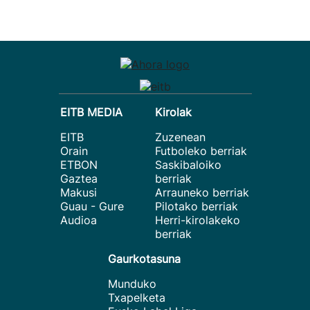
EITB MEDIA
Kirolak
EITB
Zuzenean
Orain
Futboleko berriak
ETBON
Saskibaloiko
Gaztea
berriak
Makusi
Arrauneko berriak
Guau - Gure
Pilotako berriak
Audioa
Herri-kirolakeko
berriak
Gaurkotasuna
Munduko
Txapelketa