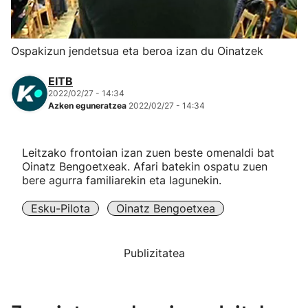
Herri-kirolak
Ospakizun jendetsua eta beroa izan du Oinatzek
Eskubaloia
EITB
2022/02/27 - 14:34
Kirolak 360
Azken eguneratzea
2022/02/27 - 14:34
Atletismoa
Leitzako frontoian izan zuen beste omenaldi bat
Oinatz Bengoetxeak. Afari batekin ospatu zuen
Mendi-lasterketak
bere agurra familiarekin eta lagunekin.
Esku-Pilota
Oinatz Bengoetxea
Kirol gehiago
"Helmuga"
Publizitatea