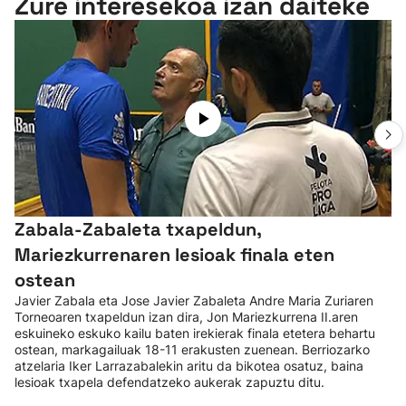
Zure interesekoa izan daiteke
Zabala-Zabaleta txapeldun,
Mariezkurrenaren lesioak finala eten
ostean
Javier Zabala eta Jose Javier Zabaleta Andre Maria Zuriaren
Torneoaren txapeldun izan dira, Jon Mariezkurrena II.aren
eskuineko eskuko kailu baten irekierak finala etetera behartu
ostean, markagailuak 18-11 erakusten zuenean. Berriozarko
atzelaria Iker Larrazabalekin aritu da bikotea osatuz, baina
lesioak txapela defendatzeko aukerak zapuztu ditu.