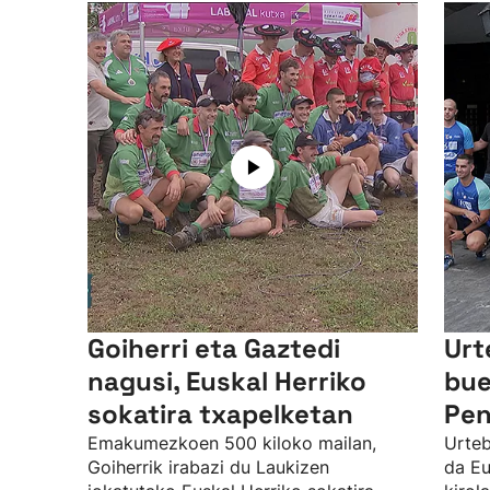
Goiherri eta Gaztedi
Urt
nagusi, Euskal Herriko
bue
sokatira txapelketan
Pen
Emakumezkoen 500 kiloko mailan,
Urteb
Goiherrik irabazi du Laukizen
da Eu