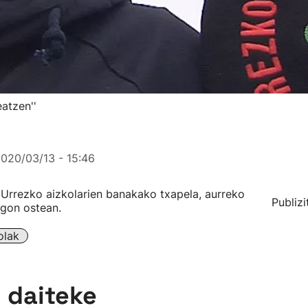
eatzen''
020/03/13 - 15:46
u Urrezko aizkolarien banakako txapela, aurreko
Publizi
egon ostean.
olak
n daiteke