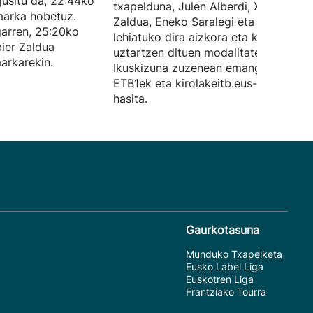
agusitu da, 22:44ko
txapelduna, Julen Alberdi, Xabier
marka hobetuz.
Zaldua, Eneko Saralegi eta Ibai Soroa
garren, 25:20ko
lehiatuko dira aizkora eta korrika
ier Zaldua
uztartzen dituen modalitate honetan.
arkarekin.
Ikuskizuna zuzenean emango dute
ETB1ek eta kirolakeitb.eus-ek, 17:30e
hasita.
Gaurkotasuna
Munduko Txapelketa
Eusko Label Liga
Euskotren Liga
Frantziako Tourra