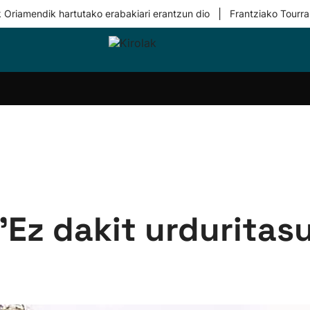
|
 Oriamendik hartutako erabakiari erantzun dio
Frantziako Tourra
i-
Eskubaloia
Kirolak
Atletismoa
Mendi-
Kirol
lak
360
lasterketak
gehiag
Taldeak
olaritza
Lehiaketak
Zuzenean
i-
Kirol-
tzea
bideoak
l Herri
tira
''Ez dakit urdurita