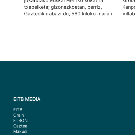
jokatutako Euskal Herriko sokatira
kirol
txapelketa; gizonezkoetan, berriz,
Kanpo
Gaztedik irabazi du, 560 kiloko mailan.
Villa
EITB MEDIA
EITB
Orain
ETBON
Gaztea
Makusi