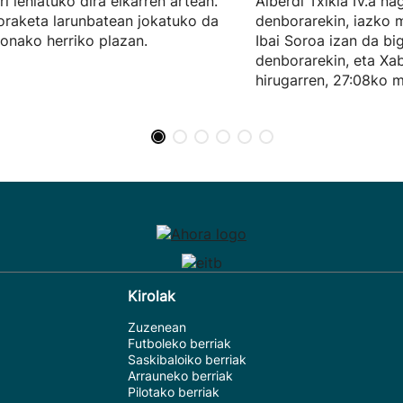
ari lehiatuko dira elkarren artean.
Alberdi Txikia IV.a n
raketa larunbatean jokatuko da
denborarekin, iazko 
bonako herriko plazan.
Ibai Soroa izan da bi
denborarekin, eta Xab
hirugarren, 27:08ko m
Kirolak
Zuzenean
Futboleko berriak
Saskibaloiko berriak
Arrauneko berriak
Pilotako berriak