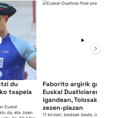
ntzi du
Faborito argirik gabeko
iko txapela
Euskal Duatloiaren finala
igandean, Tolosako
zezen-plazan
an Euskal
atu da, eta Julen
11 kirolari, besteak beste, iazko