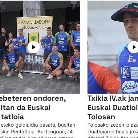
ebeteren ondoren,
Txikia IV.ak ja
ltan da Euskal
Euskal Duatlo
tatloia
Tolosan
eteko geldialdia pasata, bueltan
Tolosako zezen-plaz
skal Pentatloia. Aurtengoan, 14
Duatloiaren finala jok