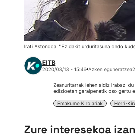
Irati Astondoa: ''Ez dakit urduritasuna ondo kud
EITB
2020/03/13 - 15:46
Azken eguneratzea
2
Zeanuritarrak lehen aldiz irabazi d
edizioetan garaipenetik oso gertu 
Emakume Kirolariak
Herri-Kir
Zure interesekoa iza