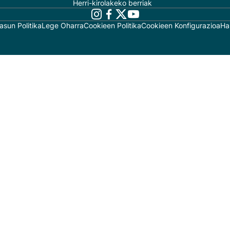
Herri-kirolakeko berriak
asun Politika
Lege Oharra
Cookieen Politika
Cookieen Konfigurazioa
Ha