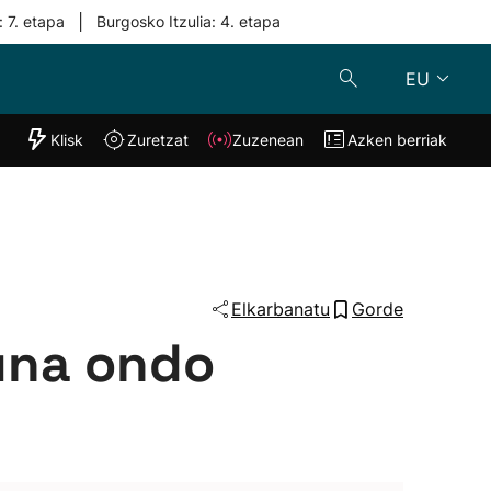
|
: 7. etapa
Burgosko Itzulia: 4. etapa
EU
"Helmuga"
Klisk
Zuretzat
Zuzenean
Azken berriak
Klisk
Zuzenean
o
Zuretzat
Azken berria
Elkarbanatu
Gorde
suna ondo