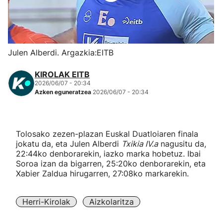
Herri-kirolak
Eskubaloia
Julen Alberdi. Argazkia:EITB
Kirolak 360
KIROLAK EITB
2026/06/07 - 20:34
Azken eguneratzea
2026/06/07 - 20:34
Atletismoa
Mendi-lasterketak
Tolosako zezen-plazan Euskal Duatloiaren finala
jokatu da, eta Julen Alberdi
Txikia IV.a
nagusitu da,
Kirol gehiago
22:44ko denborarekin, iazko marka hobetuz. Ibai
Soroa izan da bigarren, 25:20ko denborarekin, eta
Xabier Zaldua hirugarren, 27:08ko markarekin.
"Helmuga"
Herri-Kirolak
Aizkolaritza