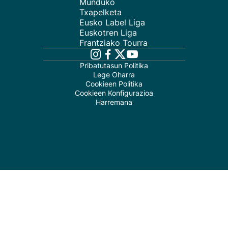
Munduko
Txapelketa
Eusko Label Liga
Euskotren Liga
Frantziako Tourra
Pribatutasun Politika
Lege Oharra
Cookieen Politika
Cookieen Konfigurazioa
Harremana