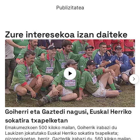
Publizitatea
Zure interesekoa izan daiteke
Goiherri eta Gaztedi nagusi, Euskal Herriko
sokatira txapelketan
Emakumezkoen 500 kiloko mailan, Goiherrik irabazi du
Laukizen jokatutako Euskal Herriko sokatira txapelketa;
gizonezkoetan, berriz, Gaztedik irabazi du, 560 kiloko mailan.