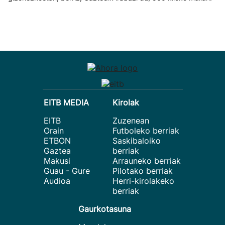
EITB MEDIA
Kirolak
EITB
Zuzenean
Orain
Futboleko berriak
ETBON
Saskibaloiko
Gaztea
berriak
Makusi
Arrauneko berriak
Guau - Gure
Pilotako berriak
Audioa
Herri-kirolakeko
berriak
Gaurkotasuna