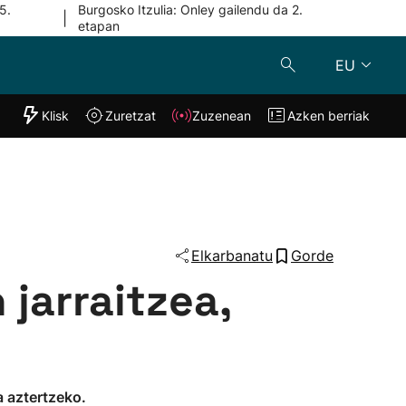
5.
Burgosko Itzulia: Onley gailendu da 2.
|
etapan
EU
"Helmuga"
Klisk
Zuretzat
Zuzenean
Azken berriak
Klisk
Zuzenean
o
Zuretzat
Azken berria
Elkarbanatu
Gorde
jarraitzea,
a aztertzeko.