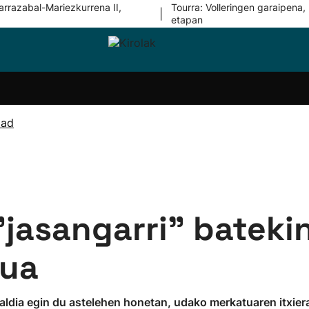
arrazabal-Mariezkurrena II,
Tourra: Volleringen garaipena, 
|
etapan
i-
Eskubaloia
Kirolak
Atletismoa
Mendi-
Kirol
lak
360
lasterketak
gehiag
Taldeak
olaritza
Lehiaketak
Zuzenean
dad
i-
Kirol-
tzea
bideoak
l Herri
tira
jasangarri" batekin 
rua
aldia egin du astelehen honetan, udako merkatuaren itxier