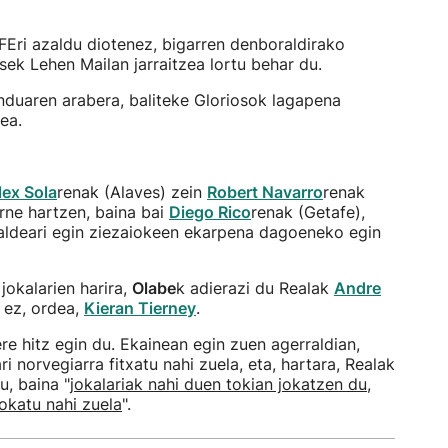
FEri azaldu diotenez, bigarren denboraldirako
ek Lehen Mailan jarraitzea lortu behar du.
enduaren arabera, baliteke Gloriosok lagapena
ea.
lex Sola
renak (Alaves) zein
Robert Navarro
renak
rne hartzen, baina bai
Diego Rico
renak (Getafe),
ldeari egin ziezaiokeen ekarpena dagoeneko egin
jokalarien harira,
Olabe
k adierazi du Realak
Andre
 ez, ordea,
Kieran Tierney
.
ere hitz egin du. Ekainean egin zuen agerraldian,
ri norvegiarra fitxatu nahi zuela, eta, hartara, Realak
u, baina "
jokalariak nahi duen tokian jokatzen du,
jokatu nahi zuela
".