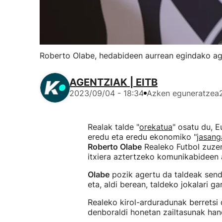
Roberto Olabe, hedabideen aurrean egindako age
AGENTZIAK | EITB
2023/09/04 - 18:34
Azken eguneratzea
Realak talde "
orekatua
" osatu du, E
eredu eta eredu ekonomiko "
jasang
Roberto Olabe
Realeko Futbol zuze
itxiera aztertzeko komunikabideen 
Olabe
pozik agertu da taldeak sendo
eta, aldi berean, taldeko jokalari g
Realeko kirol-arduradunak berretsi 
denboraldi honetan zailtasunak han