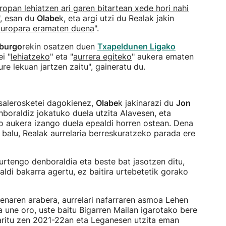
ropan lehiatzen ari garen bitartean xede hori nahi
", esan du
Olabe
k, eta argi utzi du Realak jakin
 Europara eramaten duena
".
zburgo
rekin osatzen duen
Txapeldunen Ligako
i "
lehiatzeko
" eta "
aurrera egiteko
" aukera ematen
ure lekuan jartzen zaitu", gaineratu du.
salerosketei dagokienez,
Olabe
k jakinarazi du
Jon
nboraldiz jokatuko duela utzita Alavesen, eta
ko aukera izango duela epealdi horren ostean. Dena
 balu, Realak aurrelaria berreskuratzeko parada ere
rtengo denboraldia eta beste bat jasotzen ditu,
aldi bakarra agertu, ez baitira urtebetetik gorako
uenaren arabera, aurrelari nafarraren asmoa Lehen
a une oro, uste baitu Bigarren Mailan igarotako bere
aritu zen 2021-22an eta Leganesen utzita eman