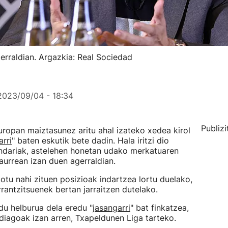
rraldian. Argazkia: Real Sociedad
2023/09/04 - 18:34
Publizi
uropan maiztasunez aritu ahal izateko xedea kirol
arri
" baten eskutik bete dadin. Hala iritzi dio
ndariak, astelehen honetan udako merkatuaren
aurrean izan duen agerraldian.
tu nahi zituen posizioak indartzea lortu duelako,
arrantzitsuenek bertan jarraitzen dutelako.
du helburua dela eredu "
jasangarri
" bat finkatzea,
diagoak izan arren, Txapeldunen Liga tarteko.