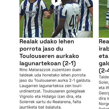
Realak udako lehen
Rea
porrota jaso du
ira
Toulouseren aurkako
eta
lagunartekoan (2-1)
gal
(2-
Rino Matarazzok zuzentzen duen
taldeak uda honetako lehen porrota
Talde
jaso du Toulouseren aurka 2-1 galduta.
Soler
Laugarren lagunartekoa zen txuri-
eta I
urdinentzat. Toulouseren golegileak
Georg
Vignolo eta Hidalgo izan dira, eta
dira 
Solerrek sartu du Realarena, falta
Norge
jaurtiketa bat baiatuta.