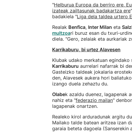
"
Helburua Europa da berriro ere, Eu
izateak zailtasunak badakartza ere
badakiela "
Liga dela taldea urtero
Realak
Benfica
,
Inter Milan
eta
Sal
multzoa
ri buruz esan du txuri-urdine
diela. "Gero, zelaiak eta aurkariak z
Karrikaburu, bi urtez Alavesen
Klubak udako merkatuan egindako 
Karrikaburu
aurrelari nafarrak bi de
Gasteizko taldeak jokalaria eroste
den, Alavesek aukera hori baliatuko
izango duela zehaztu du.
Olabe
k azaldu duenez, lagapenak au
nahiz eta "
federazio mailan
" denbor
lagapenak onartzen.
Realeko kirol arduradunak argitu d
Mailako talde batean aritzea izan d
garaia beteta dagoela (Sanserekin 