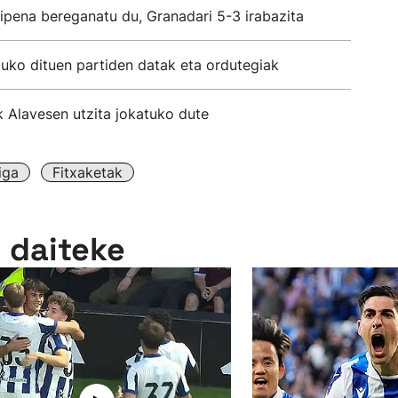
ipena bereganatu du, Granadari 5-3 irabazita
uko dituen partiden datak eta ordutegiak
k Alavesen utzita jokatuko dute
iga
Fitxaketak
n daiteke