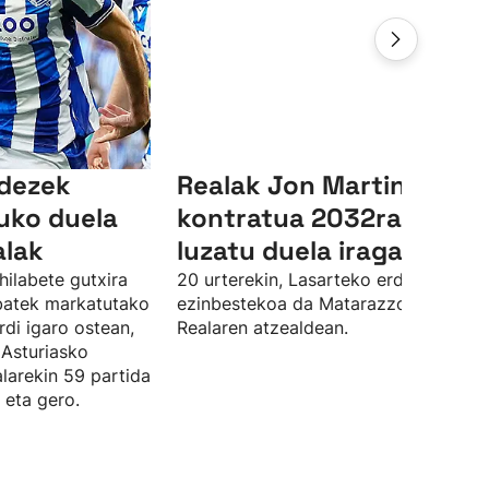
ndezek
Realak Jon Martinen
uko duela
kontratua 2032ra arte
alak
luzatu duela iragarri du
hilabete gutxira
20 urterekin, Lasarteko erdiko atzelar
 batek markatutako
ezinbestekoa da Matarazzorentzat
rdi igaro ostean,
Realaren atzealdean.
 Asturiasko
larekin 59 partida
 eta gero.