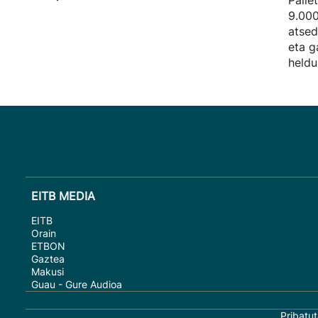
Palle
9.000
atsed
eta g
heldu
EITB MEDIA
EITB
Orain
ETBON
Gaztea
Makusi
Guau - Gure Audioa
Pribatut