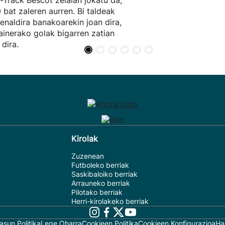
t-Track Bescot zelaian jokatu da,
 bat zaleren aurren. Bi taldeak
enaldira banakoarekin joan dira,
ainerako golak bigarren zatian
 dira.
Kirolak
Zuzenean
Futboleko berriak
Saskibaloiko berriak
Arrauneko berriak
Pilotako berriak
Herri-kirolakeko berriak
asun Politika
Lege Oharra
Cookieen Politika
Cookieen Konfigurazioa
Ha