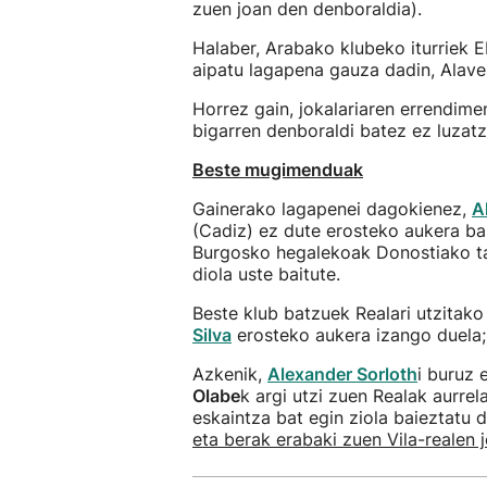
zuen joan den denboraldia).
Halaber, Arabako klubeko iturriek E
aipatu lagapena gauza dadin, Alaves
Horrez gain, jokalariaren errendim
bigarren denboraldi batez ez luzatz
Beste mugimenduak
Gainerako lagapenei dagokienez,
A
(Cadiz) ez dute erosteko aukera ba
Burgosko hegalekoak Donostiako ta
diola uste baitute.
Beste klub batzuek Realari utzitako 
Silva
erosteko aukera izango duela;
Azkenik,
Alexander Sorloth
i buruz 
Olabe
k argi utzi zuen Realak aurrela
eskaintza bat egin ziola baieztatu d
eta berak erabaki zuen Vila-realen 