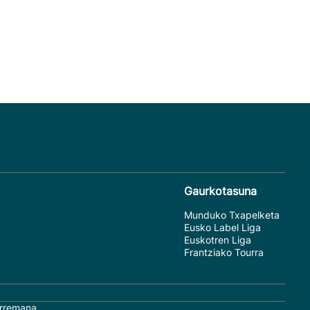
Gaurkotasuna
Munduko Txapelketa
Eusko Label Liga
Euskotren Liga
Frantziako Tourra
rremana