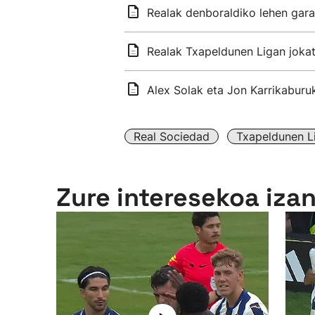
Realak denboraldiko lehen gara
Realak Txapeldunen Ligan jokat
Alex Solak eta Jon Karrikaburu
Real Sociedad
Txapeldunen L
Zure interesekoa iza