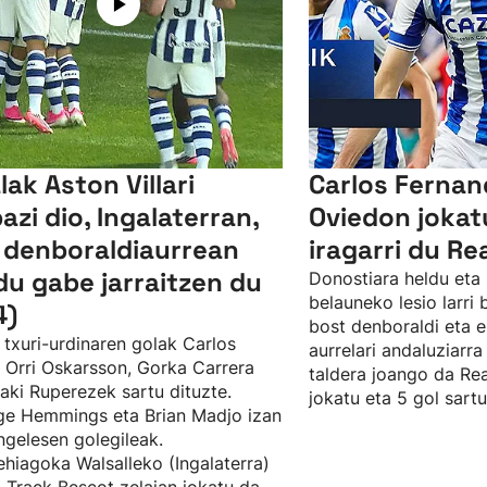
lak Aston Villari
Carlos Ferna
bazi dio, Ingalaterran,
Oviedon jokat
 denboraldiaurrean
iragarri du Re
du gabe jarraitzen du
Donostiara heldu eta 
belauneko lesio larri
4)
bost denboraldi eta e
 txuri-urdinaren golak Carlos
aurrelari andaluziarra
, Orri Oskarsson, Gorka Carrera
taldera joango da Rea
ñaki Ruperezek sartu dituzte.
jokatu eta 5 gol sartu
e Hemmings eta Brian Madjo izan
ingelesen golegileak.
hiagoka Walsalleko (Ingalaterra)