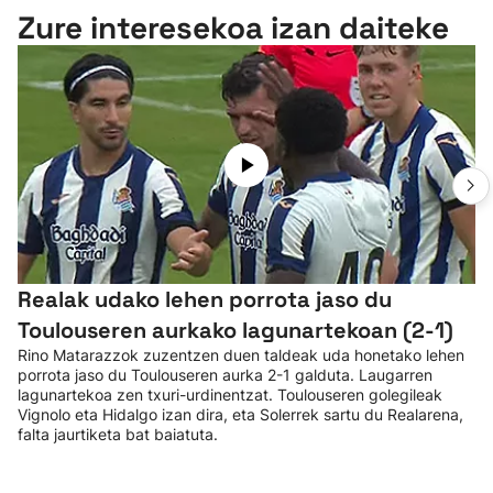
Zure interesekoa izan daiteke
Realak udako lehen porrota jaso du
Toulouseren aurkako lagunartekoan (2-1)
Rino Matarazzok zuzentzen duen taldeak uda honetako lehen
porrota jaso du Toulouseren aurka 2-1 galduta. Laugarren
lagunartekoa zen txuri-urdinentzat. Toulouseren golegileak
Vignolo eta Hidalgo izan dira, eta Solerrek sartu du Realarena,
falta jaurtiketa bat baiatuta.