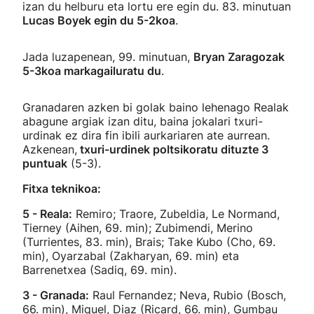
izan du helburu eta lortu ere egin du. 83. minutuan
Lucas Boyek egin du 5-2koa
.
Jada luzapenean, 99. minutuan,
Bryan Zaragozak
5-3koa markagailuratu du
.
Granadaren azken bi golak baino lehenago Realak
abagune argiak izan ditu, baina jokalari txuri-
urdinak ez dira fin ibili aurkariaren ate aurrean.
Azkenean,
txuri-urdinek poltsikoratu dituzte 3
puntuak
(5-3).
Fitxa teknikoa:
5 - Reala:
Remiro; Traore, Zubeldia, Le Normand,
Tierney (Aihen, 69. min); Zubimendi, Merino
(Turrientes, 83. min), Brais; Take Kubo (Cho, 69.
min), Oyarzabal (Zakharyan, 69. min) eta
Barrenetxea (Sadiq, 69. min).
3 - Granada:
Raul Fernandez; Neva, Rubio (Bosch,
66. min), Miquel, Diaz (Ricard, 66. min), Gumbau