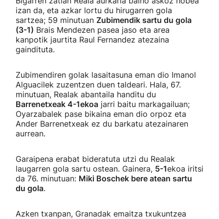
Bigarren zatian Reala aurkaria baino askoz hobea
izan da, eta azkar lortu du hirugarren gola
sartzea; 59 minutuan
Zubimendik sartu du gola
(3-1)
Brais Mendezen pasea jaso eta area
kanpotik jaurtita Raul Fernandez atezaina
gaindituta.
Zubimendiren golak lasaitasuna eman dio Imanol
Alguacilek zuzentzen duen taldeari. Hala, 67.
minutuan, Realak abantaila handitu du
Barrenetxeak 4-1ekoa
jarri baitu markagailuan;
Oyarzabalek pase bikaina eman dio orpoz eta
Ander Barrenetxeak ez du barkatu atezainaren
aurrean.
Garaipena erabat bideratuta utzi du Realak
laugarren gola sartu ostean. Gainera,
5-1
ekoa iritsi
da 76. minutuan:
Miki Boschek bere atean sartu
du gola
.
Azken txanpan, Granadak emaitza txukuntzea