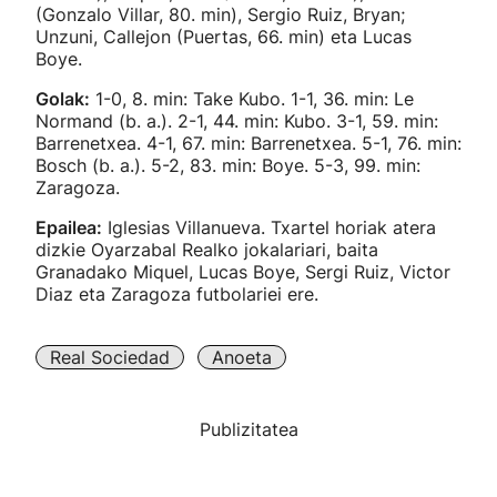
(Gonzalo Villar, 80. min), Sergio Ruiz, Bryan;
Unzuni, Callejon (Puertas, 66. min) eta Lucas
Boye.
Golak:
1-0, 8. min: Take Kubo. 1-1, 36. min: Le
Normand (b. a.). 2-1, 44. min: Kubo. 3-1, 59. min:
Barrenetxea. 4-1, 67. min: Barrenetxea. 5-1, 76. min:
Bosch (b. a.). 5-2, 83. min: Boye. 5-3, 99. min:
Zaragoza.
Epailea:
Iglesias Villanueva. Txartel horiak atera
dizkie Oyarzabal Realko jokalariari, baita
Granadako Miquel, Lucas Boye, Sergi Ruiz, Victor
Diaz eta Zaragoza futbolariei ere.
Real Sociedad
Anoeta
Publizitatea