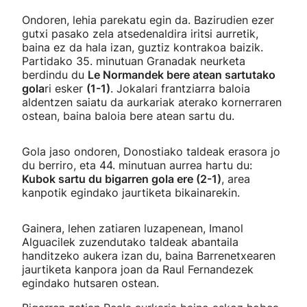
Ondoren, lehia parekatu egin da. Bazirudien ezer
gutxi pasako zela atsedenaldira iritsi aurretik,
baina ez da hala izan, guztiz kontrakoa baizik.
Partidako 35. minutuan Granadak neurketa
berdindu du
Le Normandek bere atean sartutako
gola
ri esker
(1-1)
. Jokalari frantziarra baloia
aldentzen saiatu da aurkariak aterako kornerraren
ostean, baina baloia bere atean sartu du.
Gola jaso ondoren, Donostiako taldeak erasora jo
du berriro, eta 44. minutuan aurrea hartu du:
Kubok sartu du bigarren gola ere (2-1)
, area
kanpotik egindako jaurtiketa bikainarekin.
Gainera, lehen zatiaren luzapenean, Imanol
Alguacilek zuzendutako taldeak abantaila
handitzeko aukera izan du, baina Barrenetxearen
jaurtiketa kanpora joan da Raul Fernandezek
egindako hutsaren ostean.