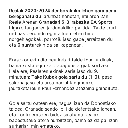
Realak 2023-2024 denboraldiko lehen garaipena
bereganatu du
larunbat honetan, irailaren 2an,
Reale Arenan
Granadari 5-3 irabazi
ta
EA Sports
Liga
ko laugarren jardunaldiko partida. Talde txuri-
urdinak berdindu egin zituen lehen hiru
norgehiagokak, porrotik jaso gabe jarraitzen du
eta
6 puntu
rekin da sailkapenean.
Erasokor ekin dio neurketari talde txuri-urdinak,
baina kosta egin zaio abagune argiak sortzea.
Hala ere, Realaren ekinak saria jaso du 9.
minutuan:
Take Kubok gola sartu du (1-0)
, pase
sakona jaso eta area barrutik egindako
jaurtiketarekin Raul Fernandez atezaina gaindituta.
Gola sartu ostean ere, nagusi izan da Donostiako
taldea. Granada sendo ibili da defentsako lanean,
eta kontraerasoen bidez saiatu da Realak
babestutako atera hurbiltzen, baina ez da gai izan
aurkariari min emateko.