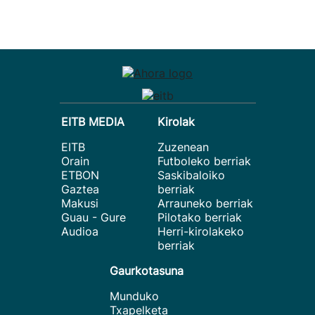
EITB MEDIA
Kirolak
EITB
Zuzenean
Orain
Futboleko berriak
ETBON
Saskibaloiko
Gaztea
berriak
Makusi
Arrauneko berriak
Guau - Gure
Pilotako berriak
Audioa
Herri-kirolakeko
berriak
Gaurkotasuna
Munduko
Txapelketa